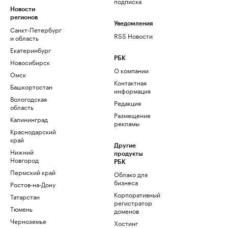
подписка
Новости
регионов
Уведомления
Санкт-Петербург
RSS Новости
и область
Екатеринбург
РБК
Новосибирск
О компании
Омск
Контактная
Башкортостан
информация
Вологодская
Редакция
область
Размещение
Калининград
рекламы
Краснодарский
край
Другие
Нижний
продукты
Новгород
РБК
Пермский край
Облако для
бизнеса
Ростов-на-Дону
Корпоративный
Татарстан
регистратор
Тюмень
доменов
Черноземье
Хостинг