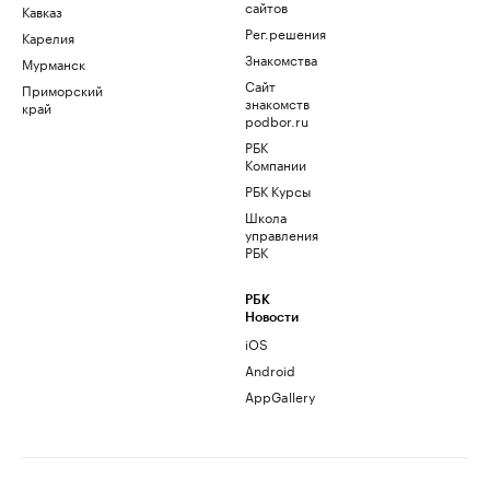
сайтов
Кавказ
Рег.решения
Карелия
Знакомства
Мурманск
Сайт
Приморский
знакомств
край
podbor.ru
РБК
Компании
РБК Курсы
Школа
управления
РБК
РБК
Новости
iOS
Android
AppGallery