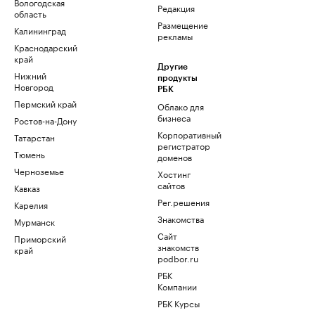
Вологодская
Редакция
область
Размещение
Калининград
рекламы
Краснодарский
край
Другие
Нижний
продукты
Новгород
РБК
Пермский край
Облако для
бизнеса
Ростов-на-Дону
Корпоративный
Татарстан
регистратор
Тюмень
доменов
Черноземье
Хостинг
сайтов
Кавказ
Рег.решения
Карелия
Знакомства
Мурманск
Сайт
Приморский
знакомств
край
podbor.ru
РБК
Компании
РБК Курсы