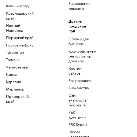
Размещение
Калининград
рекламы
Краснодарский
край
Другие
Нижний
продукты
Новгород
РБК
Пермский край
Облако для
бизнеса
Ростов-на-Дону
Корпоративный
Татарстан
регистратор
Тюмень
доменов
Черноземье
Хостинг
сайтов
Кавказ
Рег.решения
Карелия
Знакомства
Мурманск
Сайт
Приморский
знакомств
край
podbor.ru
РБК
Компании
РБК Курсы
Школа
управления