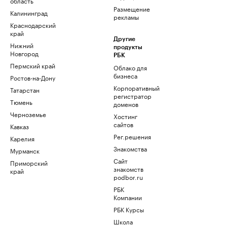
область
Размещение
Калининград
рекламы
Краснодарский
край
Другие
Нижний
продукты
Новгород
РБК
Пермский край
Облако для
бизнеса
Ростов-на-Дону
Корпоративный
Татарстан
регистратор
Тюмень
доменов
Черноземье
Хостинг
сайтов
Кавказ
Рег.решения
Карелия
Знакомства
Мурманск
Сайт
Приморский
знакомств
край
podbor.ru
РБК
Компании
РБК Курсы
Школа