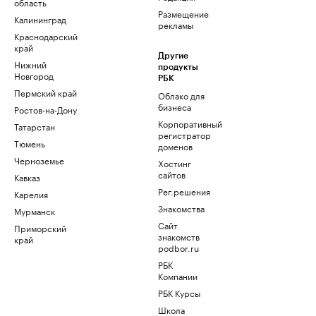
область
Размещение
Калининград
рекламы
Краснодарский
край
Другие
Нижний
продукты
Новгород
РБК
Пермский край
Облако для
бизнеса
Ростов-на-Дону
Корпоративный
Татарстан
регистратор
Тюмень
доменов
Черноземье
Хостинг
сайтов
Кавказ
Рег.решения
Карелия
Знакомства
Мурманск
Сайт
Приморский
знакомств
край
podbor.ru
РБК
Компании
РБК Курсы
Школа