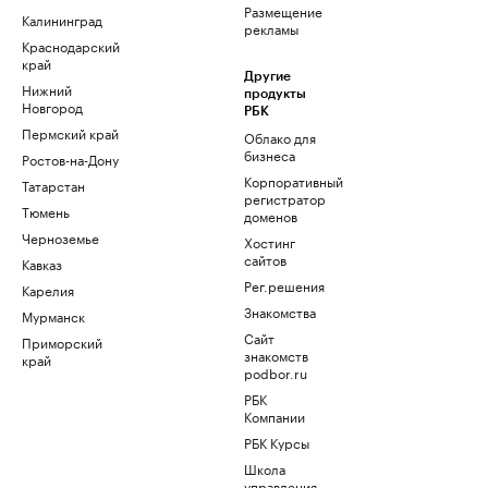
Размещение
Калининград
рекламы
Краснодарский
край
Другие
Нижний
продукты
Новгород
РБК
Пермский край
Облако для
бизнеса
Ростов-на-Дону
Корпоративный
Татарстан
регистратор
Тюмень
доменов
Черноземье
Хостинг
сайтов
Кавказ
Рег.решения
Карелия
Знакомства
Мурманск
Сайт
Приморский
знакомств
край
podbor.ru
РБК
Компании
РБК Курсы
Школа
управления