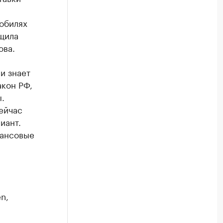
мобилях
щила
ова.
и знает
акон РФ,
.
ейчас
иант.
нансовые
n,