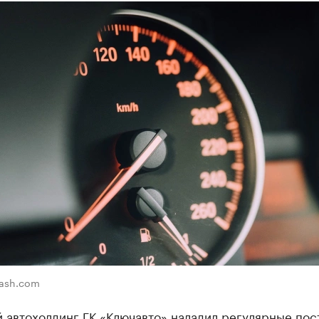
lash.com
 автохолдинг ГК «Ключавто» наладил регулярные пос