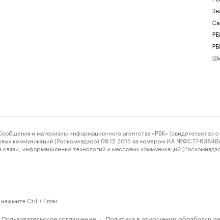
Зн
Са
РБ
РБ
Шк
ения и материалы информационного агентства «РБК» (свидетельство о 
овых коммуникаций (Роскомнадзор) 09.12.2015 за номером ИА №ФС77-63848) 
 связи, информационных технологий и массовых коммуникаций (Роскомнадз
нажмите Ctrl + Enter
Пользовательское соглашение
Политика в отношении обработки п
·