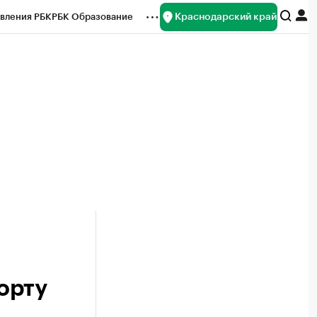
Краснодарский край
вления РБК
РБК Образование
редитные рейтинги
Франшизы
нсы
Рынок наличной валюты
орту