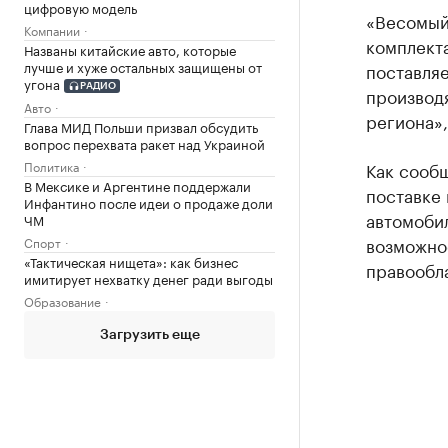
цифровую модель
«Весомый
Компании
комплекта
Названы китайские авто, которые
лучше и хуже остальных защищены от
поставля
угона
РАДИО
производ
Авто
региона»
Глава МИД Польши призвал обсудить
вопрос перехвата ракет над Украиной
Как сооб
Политика
В Мексике и Аргентине поддержали
поставке
Инфантино после идеи о продаже доли
автомоби
ЧМ
возможно
Спорт
«Тактическая нищета»: как бизнес
правообла
имитирует нехватку денег ради выгоды
Образование
Загрузить еще