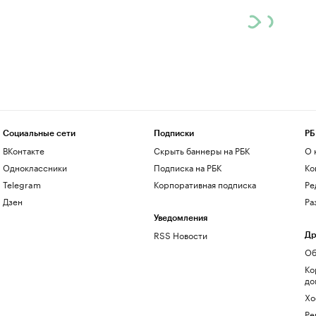
Социальные сети
Подписки
РБ
ВКонтакте
Скрыть баннеры на РБК
О 
Одноклассники
Подписка на РБК
Ко
Telegram
Корпоративная подписка
Ре
Дзен
Ра
Уведомления
RSS Новости
Др
Об
Ко
до
Хо
Ре