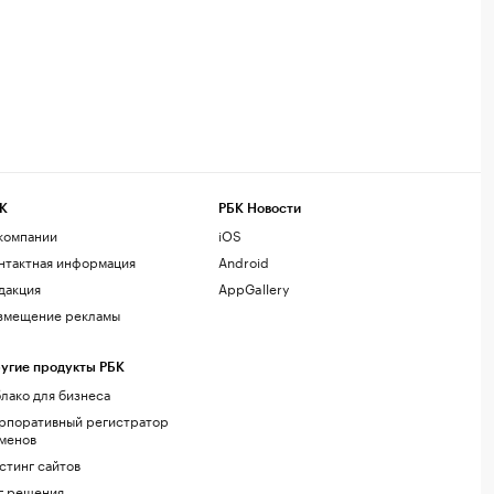
К
РБК Новости
компании
iOS
нтактная информация
Android
дакция
AppGallery
змещение рекламы
угие продукты РБК
лако для бизнеса
рпоративный регистратор
менов
стинг сайтов
г.решения