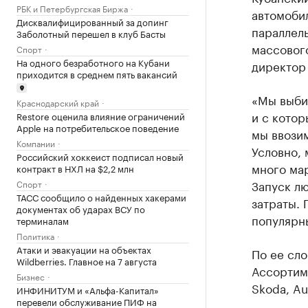
РБК и Петербургская Биржа
автомоби
Дисквалифицированный за допинг
параллель
Заболотный перешел в клуб Басты
массовог
Спорт
На одного безработного на Кубани
директор
приходится в среднем пять вакансий
«Мы выби
Краснодарский край
и с котор
Restore оценила влияние ограничений
Apple на потребительское поведение
мы ввози
Компании
Условно, 
Российский хоккеист подписал новый
много мар
контракт в НХЛ на $2,2 млн
Запуск л
Спорт
ТАСС сообщило о найденных хакерами
затраты.
документах об ударах ВСУ по
популярн
терминалам
Политика
Атаки и эвакуации на объектах
По ее сло
Wildberries. Главное на 7 августа
Ассортиме
Бизнес
Skoda, Au
ИНФИНИТУМ и «Альфа-Капитал»
перевели обслуживание ПИФ на