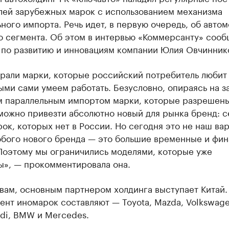
лей зарубежных марок с использованием механизма
ного импорта. Речь идет, в первую очередь, об авто
о сегмента. Об этом в интервью «Коммерсанту» сооб
 по развитию и инновациям компании Юлия Овчинник
рали марки, которые российский потребитель любит 
ыми сами умеем работать. Безусловно, опираясь на з
м параллельным импортом марки, которые разрешены
можно привезти абсолютно новый для рынка бренд: с
ок, которых нет в России. Но сегодня это не наш вар
юбого нового бренда — это большие временные и фи
 Поэтому мы ограничились моделями, которые уже
ы», — прокомментировала она.
вам, основным партнером холдинга выступает Китай.
нт иномарок составляют — Toyota, Mazda, Volkswage
di, BMW и Mercedes.