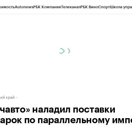
жимость
Autonews
РБК Компании
Телеканал
РБК Вино
Спорт
Школа упра
д
Стиль
Крипто
РБК Бизнес-среда
Дискуссионный клуб
Исследования
К
а контрагентов
Политика
Экономика
Бизнес
Технологии и медиа
Фина
ий край
чавто» наладил поставки
арок по параллельному имп