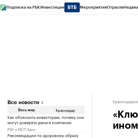
Подписка на РБК
Инвестиции
Мероприятия
Отрасли
Недви
РБК Курсы
РБК Life
Тренды
Визионеры
Национальные проекты
Горо
Газета
Спецпроекты СПб
Конференции СПб
Спецпроекты
Проверк
Краснодарск
Все новости
Краснодар
Весь мир
«Клю
Как объяснить инвесторам, почему они
могут доверять деньги компании
ином
РБК и МСП Банк
Рекомендации по здоровому образу