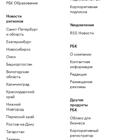
РБК Образование
Корпоративная
подписка
Новости
регионов
Уведомления
Санкт-Петербург
RSS Новости
и область
Екатеринбург
РБК
Новосибирск
О компании
Омск
Контактная
Башкортостан
информация
Вологодская
Редакция
область
Размещение
Калининград
рекламы
Краснодарский
край
Другие
Нижний
продукты
Новгород
РБК
Пермский край
Облако для
бизнеса
Ростов-на-Дону
Корпоративный
Татарстан
регистратор
Тюмень
доменов