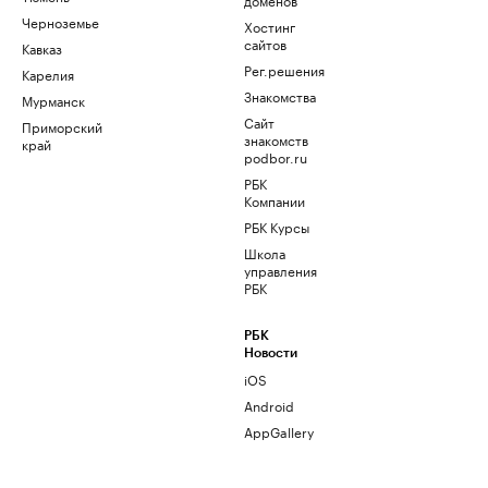
Черноземье
Хостинг
сайтов
Кавказ
Рег.решения
Карелия
Знакомства
Мурманск
Сайт
Приморский
знакомств
край
podbor.ru
РБК
Компании
РБК Курсы
Школа
управления
РБК
РБК
Новости
iOS
Android
AppGallery