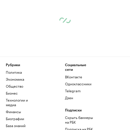
Рубрики
Социальные
сети
Политика
ВКонтакте
Экономика
Одноклассники
Общество
Telegram
Бизнес
Дзен
Технологии и
медиа
Финансы
Подписки
Скрыть баннеры
Биографии
на РБК
База знаний
Подписка на РБК