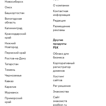
Новосибирск
О компании
Омск
Контактная
Башкортостан
информация
Вологодская
Редакция
область
Размещение
Калининград
рекламы
Краснодарский
край
Другие
Нижний
продукты
Новгород
РБК
Пермский край
Облако для
бизнеса
Ростов-на-Дону
Корпоративный
Татарстан
регистратор
Тюмень
доменов
Черноземье
Хостинг
сайтов
Кавказ
Рег.решения
Карелия
Знакомства
Мурманск
Сайт
Приморский
знакомств
край
podbor.ru