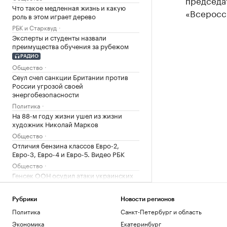
председа
Что такое медленная жизнь и какую
«Всеросс
роль в этом играет дерево
РБК и Старквуд
Эксперты и студенты назвали
преимущества обучения за рубежом
РАДИО
Общество
Сеул счел санкции Британии против
России угрозой своей
энергобезопасности
Политика
На 88-м году жизни ушел из жизни
художник Николай Марков
Общество
Отличия бензина классов Евро-2,
Евро-3, Евро-4 и Евро-5. Видео РБК
Общество
Генсек ООН осудил атаки украинских
беспилотников на регионы России
Политика
Рубрики
Новости регионов
Будущее Ходынского поля: от пашни и
Политика
Санкт-Петербург и область
аэродрома до города в городе
Экономика
Екатеринбург
РБК и Stone