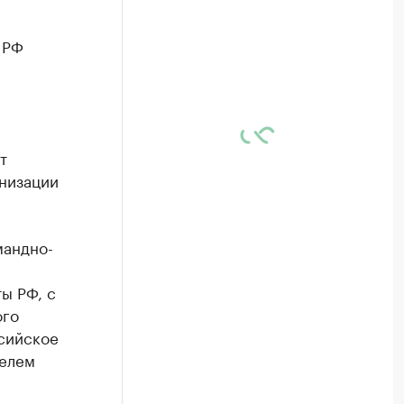
 РФ
т
низации
мандно-
ы РФ, с
ого
сийское
телем