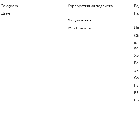
Telegram
Корпоративная подписка
Ре
Дзен
Ра
Уведомления
RSS Новости
Др
Об
Ко
до
Хо
Ре
Зн
Са
РБ
РБ
Шк