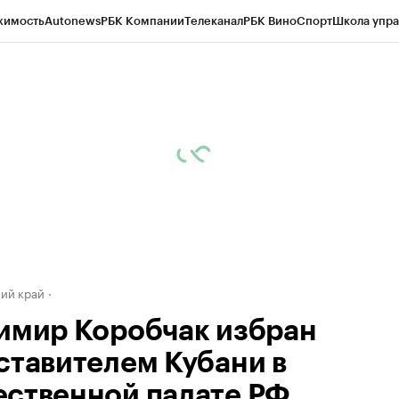
жимость
Autonews
РБК Компании
Телеканал
РБК Вино
Спорт
Школа упра
д
Стиль
Крипто
РБК Бизнес-среда
Дискуссионный клуб
Исследования
К
а контрагентов
Политика
Экономика
Бизнес
Технологии и медиа
Фина
ий край
имир Коробчак избран
ставителем Кубани в
ственной палате РФ