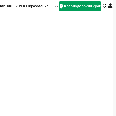
Краснодарский край
вления РБК
РБК Образование
редитные рейтинги
Франшизы
нсы
Рынок наличной валюты