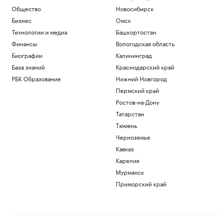
Футболисты «Сочи» из-за закрытия
Общество
Новосибирск
аэропорта не смогли вылететь на матч
Бизнес
Омск
Спорт
Технологии и медиа
Башкортостан
Винисиус продлил контракт с «Реалом»
Финансы
Вологодская область
на фоне слухов об уходе в «Арсенал»
Биографии
Калининград
Спорт
Российский прыгун в воду взял второе
База знаний
Краснодарский край
золото на чемпионате Европы
РБК Образование
Нижний Новгород
Спорт
Пермский край
«Аэрофлот» предупредил об
изменении расписания в Сочи и
Ростов-на-Дону
Геленджике
Татарстан
Политика
Тюмень
Черноземье
Загрузить еще
Кавказ
Карелия
Мурманск
Приморский край