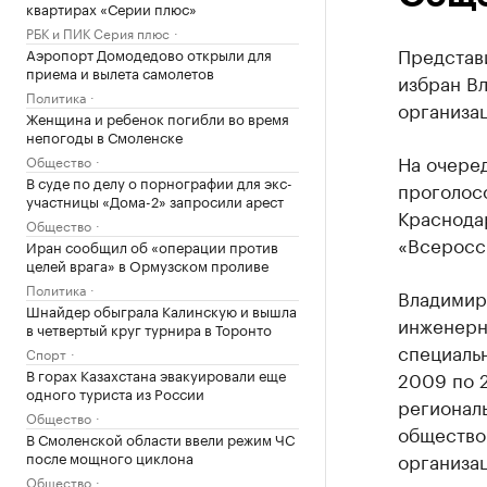
квартирах «Серии плюс»
РБК и ПИК Серия плюс
Представ
Аэропорт Домодедово открыли для
приема и вылета самолетов
избран В
Политика
организац
Женщина и ребенок погибли во время
непогоды в Смоленске
На очеред
Общество
В суде по делу о порнографии для экс-
проголосо
участницы «Дома-2» запросили арест
Краснода
Общество
«Всеросс
Иран сообщил об «операции против
целей врага» в Ормузском проливе
Политика
Владимир
Шнайдер обыграла Калинскую и вышла
инженерн
в четвертый круг турнира в Торонто
специаль
Спорт
В горах Казахстана эвакуировали еще
2009 по 
одного туриста из России
регионал
Общество
общество
В Смоленской области ввели режим ЧС
после мощного циклона
организац
Общество