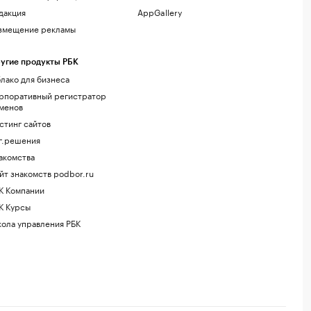
дакция
AppGallery
змещение рекламы
угие продукты РБК
лако для бизнеса
рпоративный регистратор
менов
стинг сайтов
г.решения
акомства
йт знакомств podbor.ru
К Компании
К Курсы
ола управления РБК