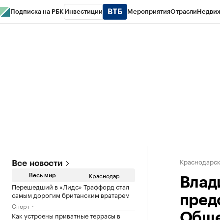
Подписка на РБК
Инвестиции
Мероприятия
Отрасли
Недви
РБК Курсы
РБК Life
Тренды
Визионеры
Национальные проекты
Горо
Газета
Спецпроекты СПб
Конференции СПб
Спецпроекты
Проверк
Краснодарск
Все новости
Краснодар
Весь мир
Влад
Перешедший в «Лидс» Траффорд стал
самым дорогим британским вратарем
пред
Спорт
Как устроены приватные террасы в
Обще