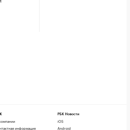
и
К
РБК Новости
компании
iOS
нтактная информация
Android