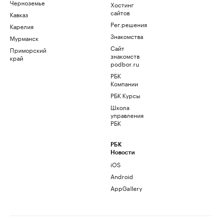
Черноземье
Хостинг
сайтов
Кавказ
Рег.решения
Карелия
Знакомства
Мурманск
Сайт
Приморский
знакомств
край
podbor.ru
РБК
Компании
РБК Курсы
Школа
управления
РБК
РБК
Новости
iOS
Android
AppGallery