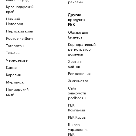
рекламы
Краснодарский
край
Другие
Нижний
продукты
Новгород
РБК
Пермский край
Облако для
бизнеса
Ростов-на-Дону
Корпоративный
Татарстан
регистратор
Тюмень
доменов
Черноземье
Хостинг
сайтов
Кавказ
Рег.решения
Карелия
Знакомства
Мурманск
Сайт
Приморский
знакомств
край
podbor.ru
РБК
Компании
РБК Курсы
Школа
управления
РБК