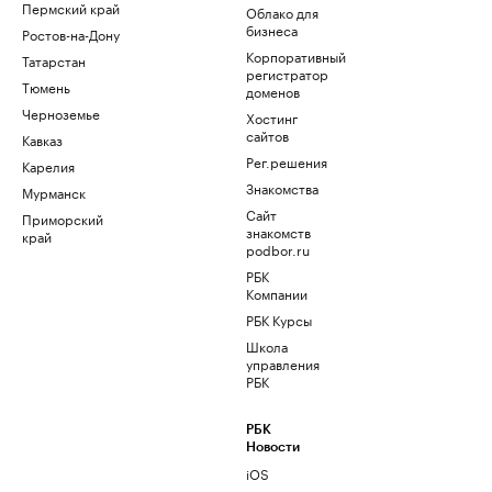
Пермский край
Облако для
бизнеса
Ростов-на-Дону
Корпоративный
Татарстан
регистратор
Тюмень
доменов
Черноземье
Хостинг
сайтов
Кавказ
Рег.решения
Карелия
Знакомства
Мурманск
Сайт
Приморский
знакомств
край
podbor.ru
РБК
Компании
РБК Курсы
Школа
управления
РБК
РБК
Новости
iOS