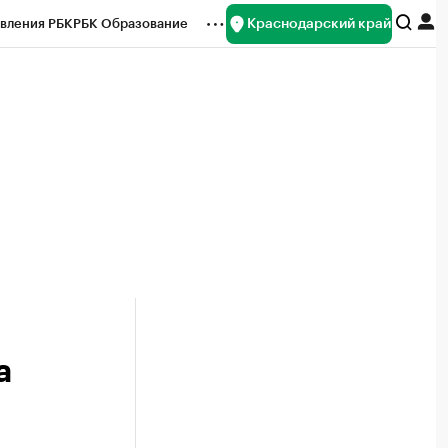
Краснодарский край
вления РБК
РБК Образование
редитные рейтинги
Франшизы
нсы
Рынок наличной валюты
а