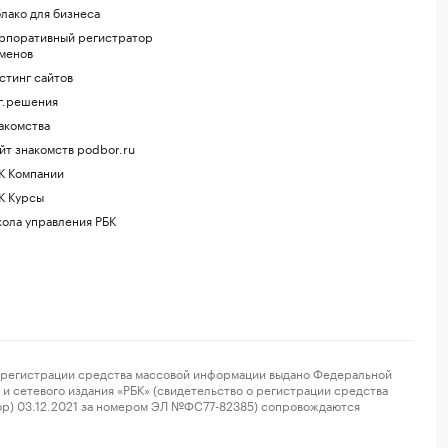
лако для бизнеса
рпоративный регистратор
менов
стинг сайтов
г.решения
акомства
йт знакомств podbor.ru
К Компании
К Курсы
ола управления РБК
регистрации средства массовой информации выдано Федеральной
и сетевого издания «РБК» (свидетельство о регистрации средства
ор) 03.12.2021 за номером ЭЛ №ФС77-82385) сопровождаются