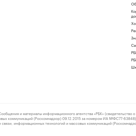
Об
Ко
до
Хо
Ре
Зн
Са
РБ
РБ
Шк
ения и материалы информационного агентства «РБК» (свидетельство о 
овых коммуникаций (Роскомнадзор) 09.12.2015 за номером ИА №ФС77-63848) 
 связи, информационных технологий и массовых коммуникаций (Роскомнадз