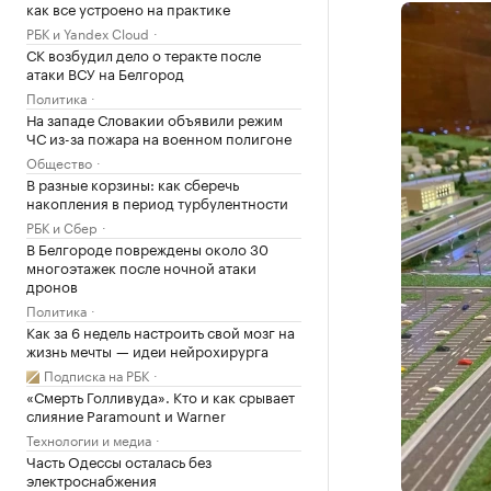
как все устроено на практике
РБК и Yandex Cloud
СК возбудил дело о теракте после
атаки ВСУ на Белгород
Политика
На западе Словакии объявили режим
ЧС из-за пожара на военном полигоне
Общество
В разные корзины: как сберечь
накопления в период турбулентности
РБК и Сбер
В Белгороде повреждены около 30
многоэтажек после ночной атаки
дронов
Политика
Как за 6 недель настроить свой мозг на
жизнь мечты — идеи нейрохирурга
Подписка на РБК
«Смерть Голливуда». Кто и как срывает
слияние Paramount и Warner
Технологии и медиа
Часть Одессы осталась без
электроснабжения