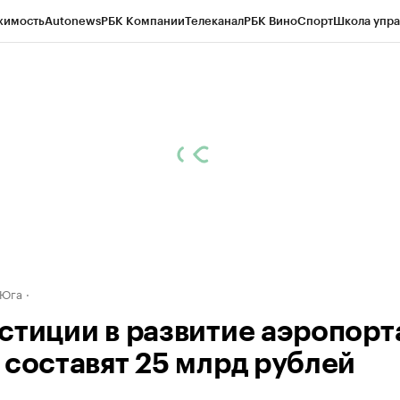
жимость
Autonews
РБК Компании
Телеканал
РБК Вино
Спорт
Школа упра
д
Стиль
Крипто
РБК Бизнес-среда
Дискуссионный клуб
Исследования
К
а контрагентов
Политика
Экономика
Бизнес
Технологии и медиа
Фина
 Юга
стиции в развитие аэропорт
 составят 25 млрд рублей