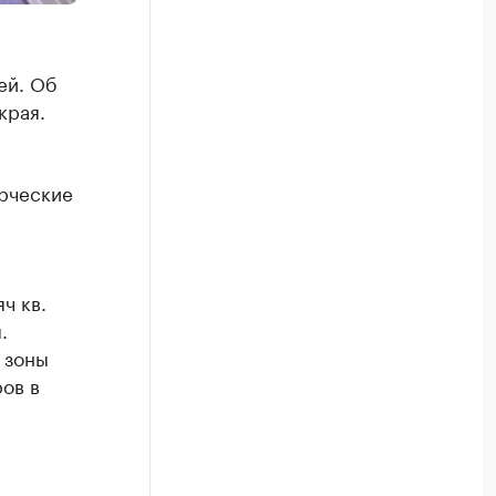
ей. Об
края.
ерческие
ч кв.
.
 зоны
ов в