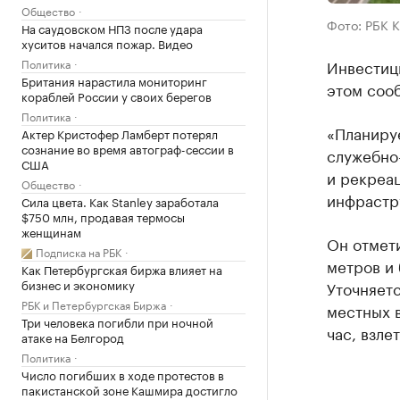
Общество
Фото: РБК 
На саудовском НПЗ после удара
хуситов начался пожар. Видео
Политика
Инвестици
Британия нарастила мониторинг
этом соо
кораблей России у своих берегов
Политика
«Планиру
Актер Кристофер Ламберт потерял
сознание во время автограф-сессии в
служебно
США
и рекреа
Общество
инфрастр
Сила цвета. Как Stanley заработала
$750 млн, продавая термосы
женщинам
Он отмети
Подписка на РБК
метров и
Как Петербургская биржа влияет на
бизнес и экономику
Уточняетс
РБК и Петербургская Биржа
местных 
Три человека погибли при ночной
час, взле
атаке на Белгород
Политика
Число погибших в ходе протестов в
пакистанской зоне Кашмира достигло