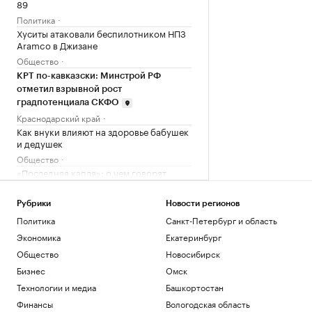
89
Политика
Хуситы атаковали беспилотником НПЗ
Aramco в Джизане
Общество
КРТ по-кавказски: Минстрой РФ
отметил взрывной рост
градпотенциала СКФО
Краснодарский край
Как внуки влияют на здоровье бабушек
и дедушек
Общество
«Последняя капля»: о чем говорят
внезапные вспышки гнева
Подписка на РБК
Рубрики
Новости регионов
Политика
Санкт-Петербург и область
Загрузить еще
Экономика
Екатеринбург
Общество
Новосибирск
Бизнес
Омск
Технологии и медиа
Башкортостан
Финансы
Вологодская область