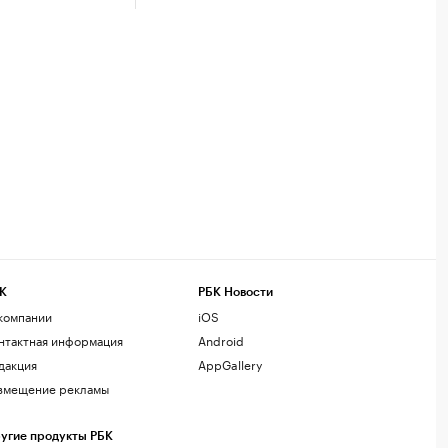
К
РБК Новости
компании
iOS
нтактная информация
Android
дакция
AppGallery
змещение рекламы
угие продукты РБК