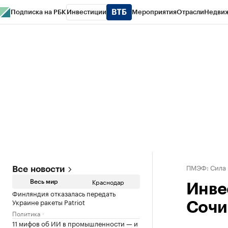
Подписка на РБК
Инвестиции
Мероприятия
Отрасли
Недви
РБК Курсы
РБК Life
Тренды
Визионеры
Национальные проекты
Горо
Газета
Спецпроекты СПб
Конференции СПб
Спецпроекты
Проверк
ПМЭФ: Сила
Все новости
Краснодар
Весь мир
Инве
Финляндия отказалась передать
Украине ракеты Patriot
Сочи
Политика
11 мифов об ИИ в промышленности — и