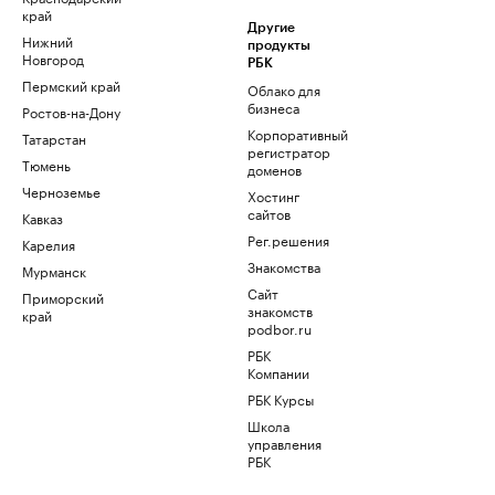
край
Другие
Нижний
продукты
Новгород
РБК
Пермский край
Облако для
бизнеса
Ростов-на-Дону
Корпоративный
Татарстан
регистратор
Тюмень
доменов
Черноземье
Хостинг
сайтов
Кавказ
Рег.решения
Карелия
Знакомства
Мурманск
Сайт
Приморский
знакомств
край
podbor.ru
РБК
Компании
РБК Курсы
Школа
управления
РБК