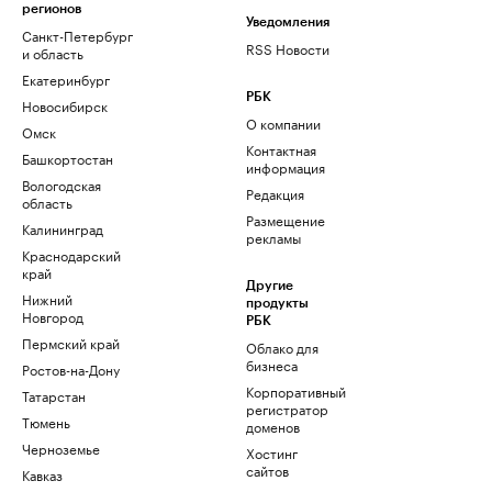
регионов
Уведомления
Санкт-Петербург
RSS Новости
и область
Екатеринбург
РБК
Новосибирск
О компании
Омск
Контактная
Башкортостан
информация
Вологодская
Редакция
область
Размещение
Калининград
рекламы
Краснодарский
край
Другие
Нижний
продукты
Новгород
РБК
Пермский край
Облако для
бизнеса
Ростов-на-Дону
Корпоративный
Татарстан
регистратор
Тюмень
доменов
Черноземье
Хостинг
сайтов
Кавказ