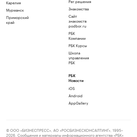
Рег.решения
Карелия
Знакомства
Мурманск
Сайт
Приморский
знакомств
край
podbor.ru
РБК
Компании
РБК Курсы
Школа
управления
РБК
РБК
Новости
iOS
Android
AppGallery
© ООО «БИЗНЕСПРЕСС», АО «РОСБИЗНЕСКОНСАЛТИНГ», 1995–
2026. Сообщения и материалы информационного агентства «РБК»