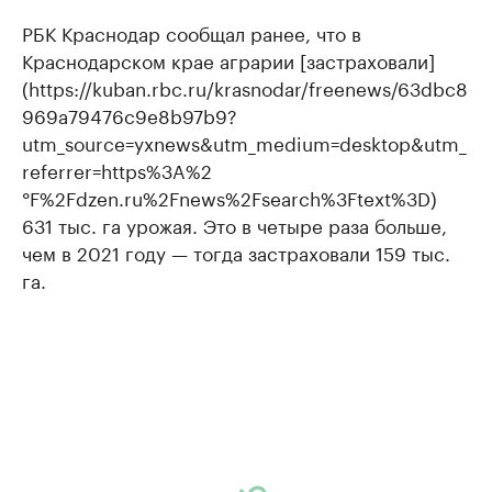
РБК Краснодар сообщал ранее, что в
Краснодарском крае аграрии [застраховали]
(https://kuban.rbc.ru/krasnodar/freenews/63dbc8
969a79476c9e8b97b9?
utm_source=yxnews&utm_medium=desktop&utm_
referrer=https%3A%2
°F%2Fdzen.ru%2Fnews%2Fsearch%3Ftext%3D)
631 тыс. га урожая. Это в четыре раза больше,
чем в 2021 году — тогда застраховали 159 тыс.
га.