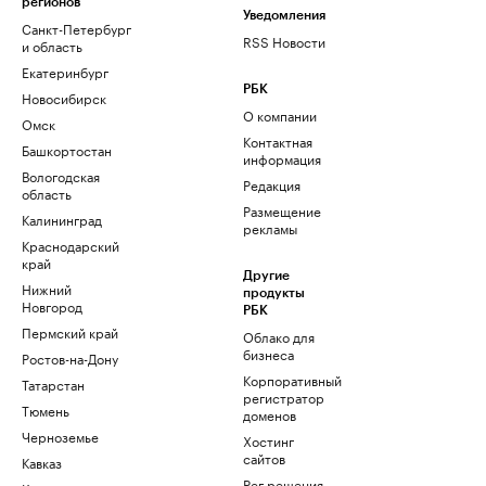
регионов
Уведомления
Санкт-Петербург
RSS Новости
и область
Екатеринбург
РБК
Новосибирск
О компании
Омск
Контактная
Башкортостан
информация
Вологодская
Редакция
область
Размещение
Калининград
рекламы
Краснодарский
край
Другие
Нижний
продукты
Новгород
РБК
Пермский край
Облако для
бизнеса
Ростов-на-Дону
Корпоративный
Татарстан
регистратор
Тюмень
доменов
Черноземье
Хостинг
сайтов
Кавказ
Рег.решения