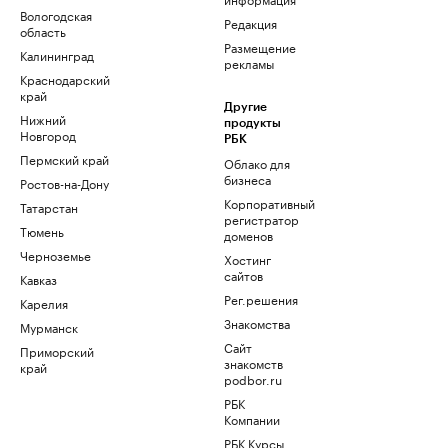
Вологодская
Редакция
область
Размещение
Калининград
рекламы
Краснодарский
край
Другие
Нижний
продукты
Новгород
РБК
Пермский край
Облако для
бизнеса
Ростов-на-Дону
Корпоративный
Татарстан
регистратор
Тюмень
доменов
Черноземье
Хостинг
сайтов
Кавказ
Рег.решения
Карелия
Знакомства
Мурманск
Сайт
Приморский
знакомств
край
podbor.ru
РБК
Компании
РБК Курсы