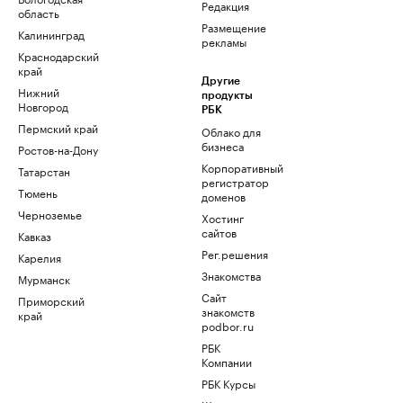
Редакция
область
Размещение
Калининград
рекламы
Краснодарский
край
Другие
Нижний
продукты
Новгород
РБК
Пермский край
Облако для
бизнеса
Ростов-на-Дону
Корпоративный
Татарстан
регистратор
Тюмень
доменов
Черноземье
Хостинг
сайтов
Кавказ
Рег.решения
Карелия
Знакомства
Мурманск
Сайт
Приморский
знакомств
край
podbor.ru
РБК
Компании
РБК Курсы