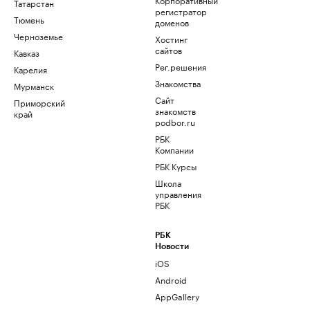
Татарстан
регистратор
Тюмень
доменов
Черноземье
Хостинг
сайтов
Кавказ
Рег.решения
Карелия
Знакомства
Мурманск
Сайт
Приморский
знакомств
край
podbor.ru
РБК
Компании
РБК Курсы
Школа
управления
РБК
РБК
Новости
iOS
Android
AppGallery