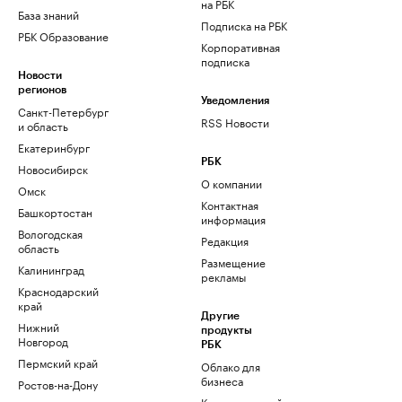
на РБК
База знаний
Подписка на РБК
РБК Образование
Корпоративная
подписка
Новости
регионов
Уведомления
Санкт-Петербург
RSS Новости
и область
Екатеринбург
РБК
Новосибирск
О компании
Омск
Контактная
Башкортостан
информация
Вологодская
Редакция
область
Размещение
Калининград
рекламы
Краснодарский
край
Другие
Нижний
продукты
Новгород
РБК
Пермский край
Облако для
бизнеса
Ростов-на-Дону
Корпоративный