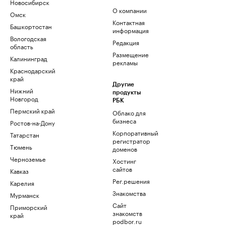
Новосибирск
О компании
Омск
Контактная
Башкортостан
информация
Вологодская
Редакция
область
Размещение
Калининград
рекламы
Краснодарский
край
Другие
Нижний
продукты
Новгород
РБК
Пермский край
Облако для
бизнеса
Ростов-на-Дону
Корпоративный
Татарстан
регистратор
Тюмень
доменов
Черноземье
Хостинг
сайтов
Кавказ
Рег.решения
Карелия
Знакомства
Мурманск
Сайт
Приморский
знакомств
край
podbor.ru