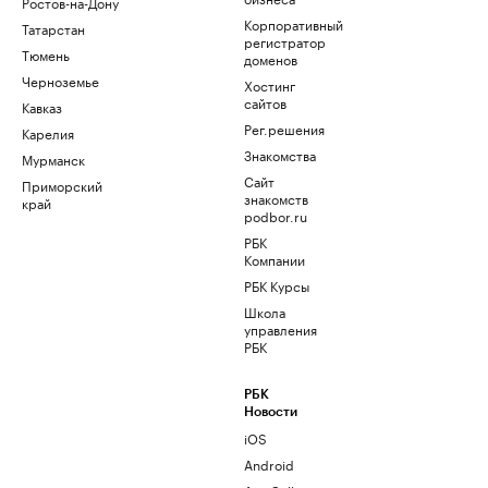
Ростов-на-Дону
Корпоративный
Татарстан
регистратор
Тюмень
доменов
Черноземье
Хостинг
сайтов
Кавказ
Рег.решения
Карелия
Знакомства
Мурманск
Сайт
Приморский
знакомств
край
podbor.ru
РБК
Компании
РБК Курсы
Школа
управления
РБК
РБК
Новости
iOS
Android