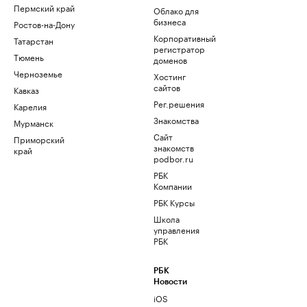
Пермский край
Облако для
бизнеса
Ростов-на-Дону
Корпоративный
Татарстан
регистратор
Тюмень
доменов
Черноземье
Хостинг
сайтов
Кавказ
Рег.решения
Карелия
Знакомства
Мурманск
Сайт
Приморский
знакомств
край
podbor.ru
РБК
Компании
РБК Курсы
Школа
управления
РБК
РБК
Новости
iOS