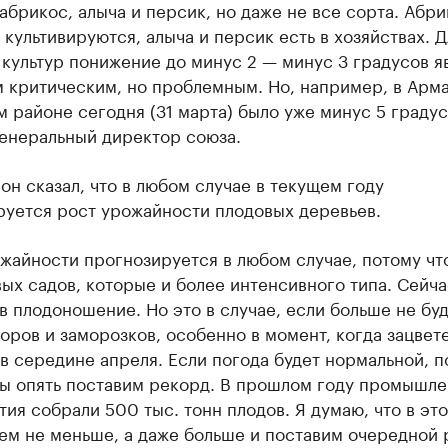
абрикос, алыча и персик, но даже не все сорта. Абр
 культивируются, алыча и персик есть в хозяйствах. Д
культур понижение до минус 2 — минус 3 градусов я
м критическим, но проблемным. Но, например, в Арм
 районе сегодня (31 марта) было уже минус 5 градус
генеральный директор союза.
он сказал, что в любом случае в текущем году
руется рост урожайности плодовых деревьев.
жайности прогнозируется в любом случае, потому что
ых садов, которые и более интенсивного типа. Сейча
в плодоношение. Но это в случае, если больше не бу
ров и заморозков, особенно в момент, когда зацвет
в середине апреля. Если погода будет нормальной, п
ы опять поставим рекорд. В прошлом году промышл
ия собрали 500 тыс. тонн плодов. Я думаю, что в эт
ем не меньше, а даже больше и поставим очередной 