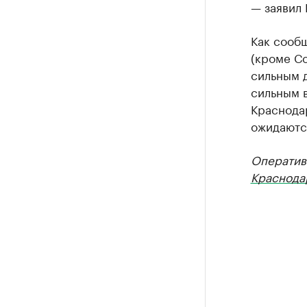
— заявил
Как сообщ
(кроме С
сильным д
сильным в
Краснода
ожидаются
Оператив
Краснода