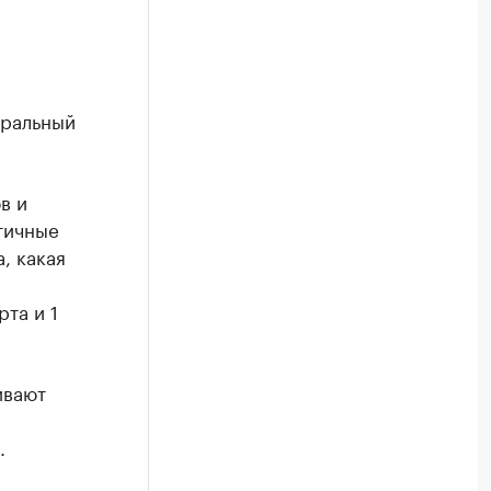
еральный
в и
тичные
, какая
та и 1
ивают
.