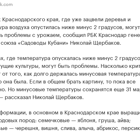
ik.com
 Краснодарского края, где уже зацвели деревья и
ра воздуха опустилась ниже минус 2 градусов, могут
ть проблемы с урожаем, сообщил РБК Краснодар ген
 союза «Садоводы Кубани» Николай Щербаков.
х, где температура опускалась ниже минус 2 градусо
ущие культуры, могут быть проблемы. Насколько кри
 от того, как долго держалась минусовая температура
 она была. Если в общем брать картину, то пока все
о. Но минусовые температуры сохранятся еще 31 мар
 — рассказал Николай Щербаков.
нформации, в основном в Краснодарском крае выращ
одовых пород: семечковые — яблоня, груша, айва;
ые — черешня, вишня, слива, алыча, абрикос, персик