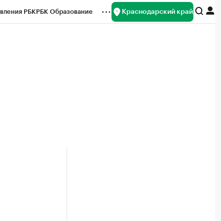
Краснодарский край
вления РБК
РБК Образование
редитные рейтинги
Франшизы
нсы
Рынок наличной валюты