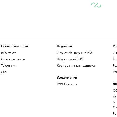
Социальные сети
Подписки
РБ
ВКонтакте
Скрыть баннеры на РБК
О 
Одноклассники
Подписка на РБК
Ко
Telegram
Корпоративная подписка
Ре
Дзен
Ра
Уведомления
RSS Новости
Др
Об
Ко
до
Хо
Ре