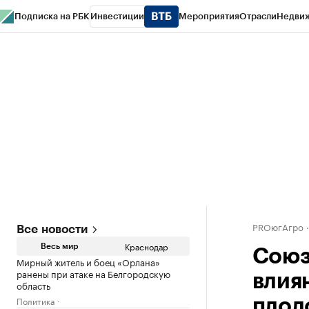
Подписка на РБК
Инвестиции
Мероприятия
Отрасли
Недви
РБК Курсы
РБК Life
Тренды
Визионеры
Национальные проекты
Горо
Газета
Спецпроекты СПб
Конференции СПб
Спецпроекты
Проверк
PROюгАгро
Все новости
Краснодар
Весь мир
Союз
Мирный житель и боец «Орлана»
ранены при атаке на Белгородскую
влия
область
Политика
плод