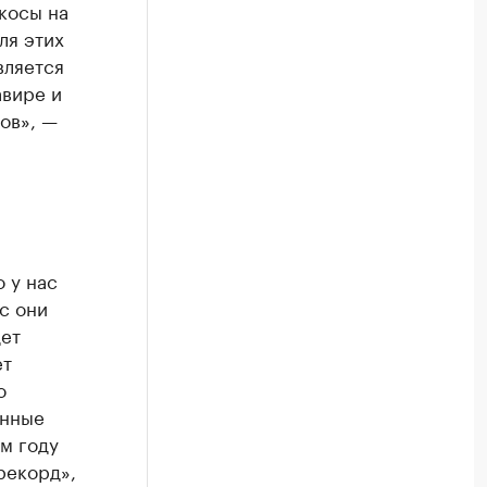
икосы на
ля этих
вляется
авире и
ов», —
 у нас
с они
дет
ет
о
енные
ом году
рекорд»,