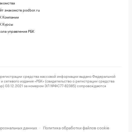
акомства
йт знакомств podbor.ru
К Компании
К Курсы
ола управления РБК
регистрации средства массовой информации выдано Федеральной
и сетевого издания «РБК» (свидетельство о регистрации средства
ор) 03.12.2021 за номером ЭЛ №ФС77-82385) сопровождаются
ерсональных данных
Политика обработки файлов cookie
·