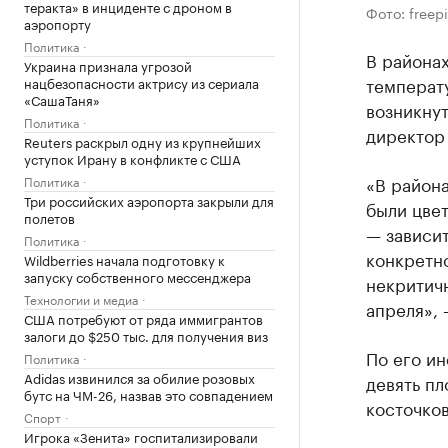
теракта» в инциденте с дроном в
Фото: freep
аэропорту
Политика
В районах
Украина признала угрозой
температу
нацбезопасности актрису из сериала
«СашаТаня»
возникну
Политика
директор
Reuters раскрыл одну из крупнейших
уступок Ирану в конфликте с США
«В района
Политика
Три российских аэропорта закрыли для
были цвет
полетов
— зависит
Политика
конкретно
Wildberries начала подготовку к
запуску собственного мессенджера
некритичн
Технологии и медиа
апреля»,
США потребуют от ряда иммигрантов
залоги до $250 тыс. для получения виз
По его и
Политика
Adidas извинился за обилие розовых
девять пл
бутс на ЧМ-26, назвав это совпадением
косточков
Спорт
Игрока «Зенита» госпитализировали