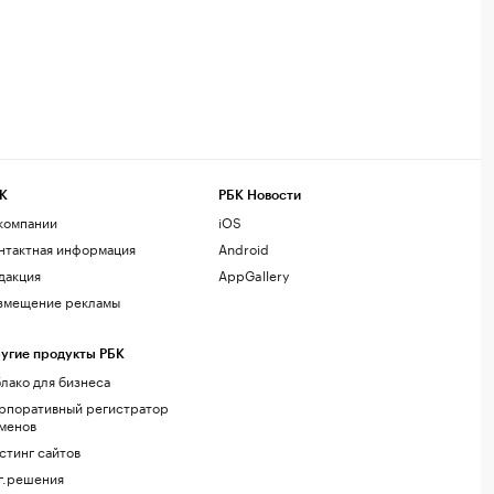
К
РБК Новости
компании
iOS
нтактная информация
Android
дакция
AppGallery
змещение рекламы
угие продукты РБК
лако для бизнеса
рпоративный регистратор
менов
стинг сайтов
г.решения