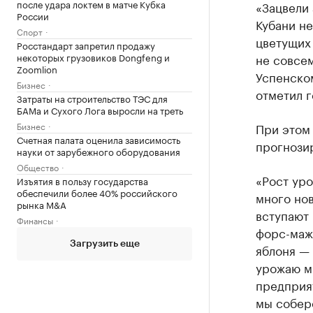
после удара локтем в матче Кубка
«Зацвели 
России
Кубани не
Спорт
цветущих 
Росстандарт запретил продажу
некоторых грузовиков Dongfeng и
не совсе
Zoomlion
Успенском
Бизнес
отметил 
Затраты на строительство ТЭС для
БАМа и Сухого Лога выросли на треть
Бизнес
При этом 
Счетная палата оценила зависимость
прогнози
науки от зарубежного оборудования
Общество
«Рост уро
Изъятия в пользу государства
обеспечили более 40% российского
много нов
рынка M&A
вступают 
Финансы
форс-мажо
Загрузить еще
яблоня — 
урожаю м
предприят
мы собер