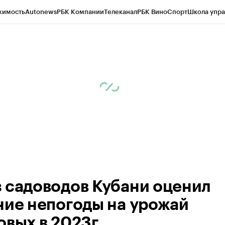
жимость
Autonews
РБК Компании
Телеканал
РБК Вино
Спорт
Школа упра
д
Стиль
Крипто
РБК Бизнес-среда
Дискуссионный клуб
Исследования
К
а контрагентов
Политика
Экономика
Бизнес
Технологии и медиа
Фина
 садоводов Кубани оценил
ние непогоды на урожай
овых в 2023г.