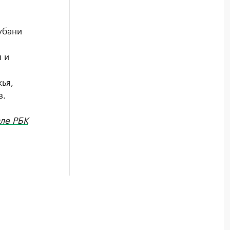
убани
 и
ья,
в.
ле РБК