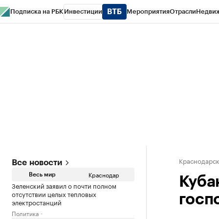
Подписка на РБК
Инвестиции
Мероприятия
Отрасли
Недви
РБК Курсы
РБК Life
Тренды
Визионеры
Национальные проекты
Горо
Газета
Спецпроекты СПб
Конференции СПб
Спецпроекты
Проверк
Краснодарск
Все новости
Краснодар
Весь мир
Куба
Зеленский заявил о почти полном
отсутствии целых тепловых
госп
электростанций
Политика