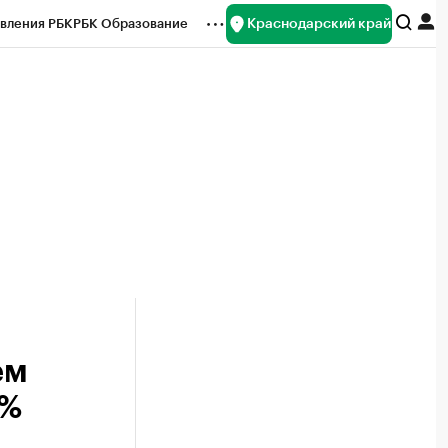
Краснодарский край
вления РБК
РБК Образование
редитные рейтинги
Франшизы
нсы
Рынок наличной валюты
ем
0%