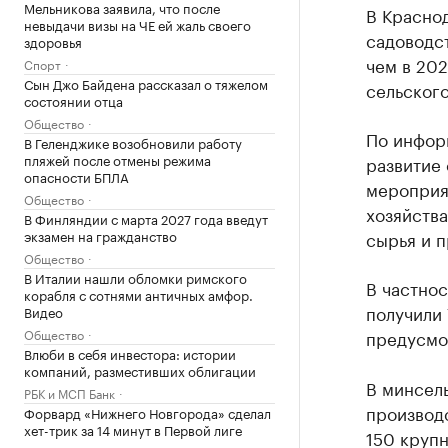
Мельникова заявила, что после
В Красно
невыдачи визы на ЧЕ ей жаль своего
садоводст
здоровья
чем в 202
Спорт
Сын Джо Байдена рассказал о тяжелом
сельского
состоянии отца
Общество
По инфор
В Геленджике возобновили работу
пляжей после отмены режима
развитие
опасности БПЛА
мероприя
Общество
хозяйств
В Финляндии с марта 2027 года введут
экзамен на гражданство
сырья и п
Общество
В Италии нашли обломки римского
В частнос
корабля с сотнями античных амфор.
получили 
Видео
Общество
предусмот
Влюби в себя инвестора: истории
компаний, разместивших облигации
В минсел
РБК и МСП Банк
производс
Форвард «Нижнего Новгорода» сделал
хет-трик за 14 минут в Первой лиге
150 крупн