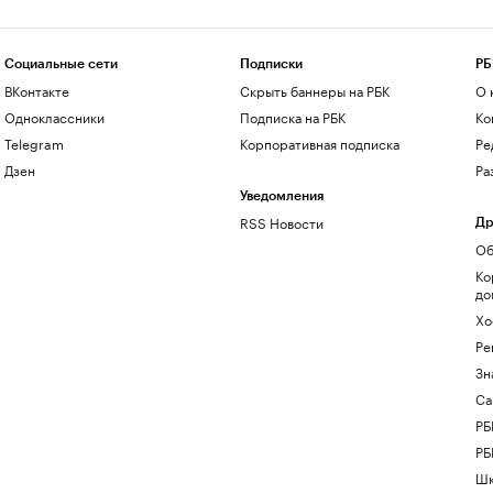
Социальные сети
Подписки
РБ
ВКонтакте
Скрыть баннеры на РБК
О 
Одноклассники
Подписка на РБК
Ко
Telegram
Корпоративная подписка
Ре
Дзен
Ра
Уведомления
RSS Новости
Др
Об
Ко
до
Хо
Ре
Зн
Са
РБ
РБ
Шк