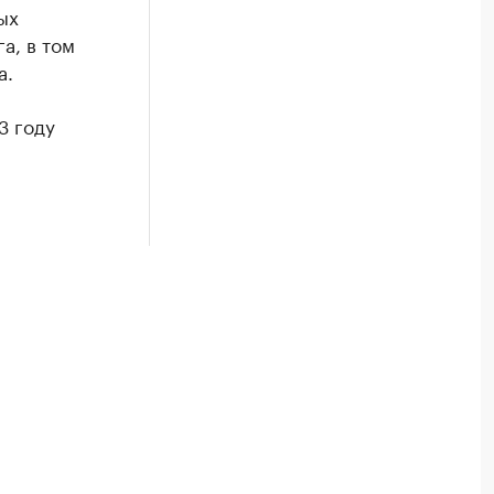
ых
а, в том
а.
3 году