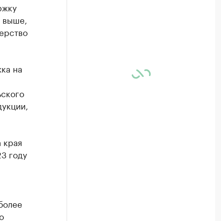
ржку
% выше,
терство
ка на
ьского
дукции,
а края
23 году
более
о