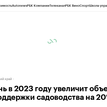
жимость
Autonews
РБК Компании
Телеканал
РБК Вино
Спорт
Школа упра
д
Стиль
Крипто
РБК Бизнес-среда
Дискуссионный клуб
Исследования
К
а контрагентов
Политика
Экономика
Бизнес
Технологии и медиа
Фина
ий край
нь в 2023 году увеличит объ
оддержки садоводства на 2