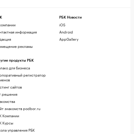
К
РБК Новости
компании
iOS
нтактная информация
Android
дакция
AppGallery
змещение рекламы
угие продукты РБК
лако для бизнеса
рпоративный регистратор
менов
стинг сайтов
г.решения
акомства
йт знакомств podbor.ru
К Компании
К Курсы
ола управления РБК