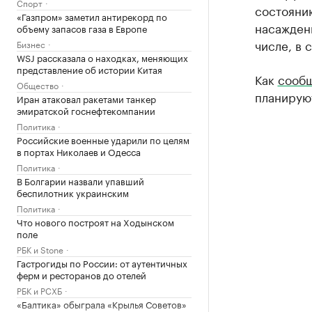
Спорт
состоянию
«Газпром» заметил антирекорд по
насаждени
объему запасов газа в Европе
числе, в 
Бизнес
WSJ рассказала о находках, меняющих
представление об истории Китая
Как
сообщ
Общество
планируют
Иран атаковал ракетами танкер
эмиратской госнефтекомпании
Политика
Российские военные ударили по целям
в портах Николаев и Одесса
Политика
В Болгарии назвали упавший
беспилотник украинским
Политика
Что нового построят на Ходынском
поле
РБК и Stone
Гастрогиды по России: от аутентичных
ферм и ресторанов до отелей
РБК и РСХБ
«Балтика» обыграла «Крылья Советов»