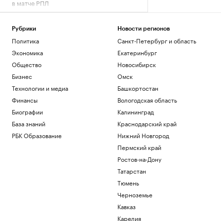
в матче РПЛ
Спорт
Евросоюз нарастил импорт
Рубрики
Новости регионов
российского СПГ
Политика
Санкт-Петербург и область
Экономика
Вучич пообещал сделать все для
Экономика
Екатеринбург
помощи Украине на «европейском
Общество
Новосибирск
пути»
Бизнес
Омск
Политика
Технологии и медиа
Башкортостан
Самолет выкатился за пределы полосы
в Норильске и получил повреждения
Финансы
Вологодская область
Общество
Биографии
Калининград
В Геленджике открыли все пляжи после
База знаний
Краснодарский край
угрозы атак БПЛА
РБК Образование
Нижний Новгород
Краснодарский край
Пермский край
Загрузить еще
Ростов-на-Дону
Татарстан
Тюмень
Черноземье
Кавказ
Карелия