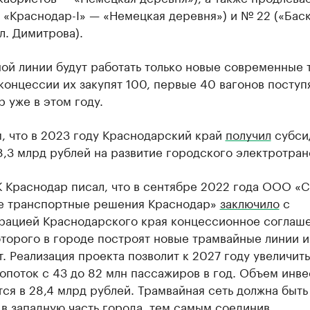
л «Краснодар-I» — «Немецкая деревня») и № 22 («Баск
л. Димитрова).
ой линии будут работать только новые современные 
концессии их закупят 100, первые 40 вагонов поступя
 уже в этом году.
, что в 2023 году Краснодарский край
получил
субси
,3 млрд рублей на развитие городского электротран
К Краснодар писал, что в сентябре 2022 года ООО «
е транспортные решения Краснодар»
заключило
с
рацией Краснодарского края концессионное соглаше
торого в городе построят новые трамвайные линии и
. Реализация проекта позволит к 2027 году увеличить
поток с 43 до 82 млн пассажиров в год. Объем инв
ся в 28,4 млрд рублей. Трамвайная сеть должна быть
в западную часть города, тем самым соединив