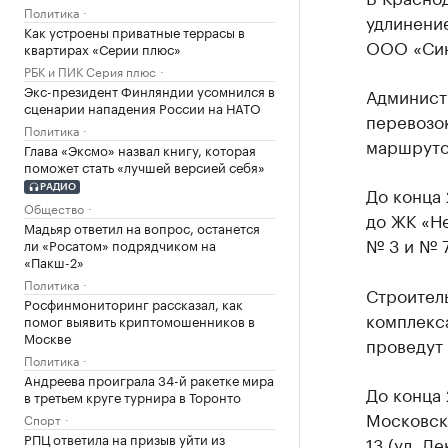
Политика
удлинени
Как устроены приватные террасы в
ООО «Син
квартирах «Серии плюс»
РБК и ПИК Серия плюс
Экс-президент Финляндии усомнился в
Админист
сценарии нападения России на НАТО
перевозо
Политика
маршруто
Глава «Эксмо» назвал книгу, которая
поможет стать «лучшей версией себя»
До конца 
РАДИО
Общество
до ЖК «Н
Мадьяр ответил на вопрос, останется
№ 3 и № 7
ли «Росатом» подрядчиком на
«Пакш-2»
Политика
Строител
Росфинмониторинг рассказал, как
комплекса
помог выявить криптомошенников в
Москве
проведут
Политика
Андреева проиграла 34-й ракетке мира
До конца 
в третьем круге турнира в Торонто
Московск
Спорт
РПЦ ответила на призыв уйти из
13 (ул. Д