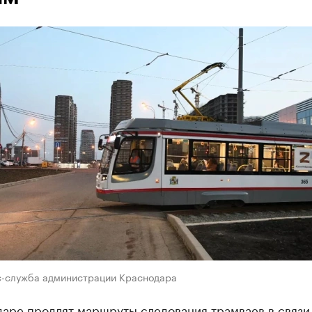
с-служба администрации Краснодара
даре продлят маршруты следования трамваев в связи