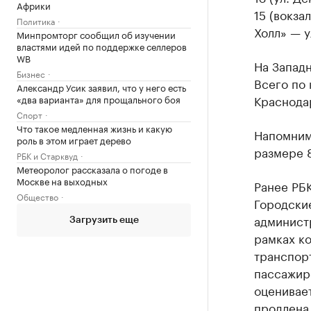
Африки
15 (вокза
Политика
Холл» — у
Минпромторг сообщил об изучении
властями идей по поддержке селлеров
WB
На Западн
Бизнес
Всего по 
Александр Усик заявил, что у него есть
Краснодар
«два варианта» для прощального боя
Спорт
Что такое медленная жизнь и какую
Напомним
роль в этом играет дерево
размере 8
РБК и Старквуд
Метеоролог рассказала о погоде в
Москве на выходных
Ранее РБ
Общество
Городски
админист
Загрузить еще
рамках ко
транспорт
пассажиро
оценивает
продлена 