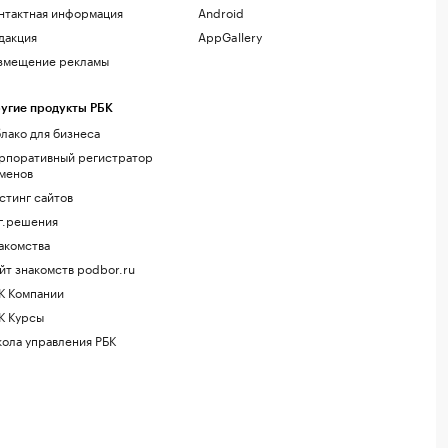
нтактная информация
Android
дакция
AppGallery
змещение рекламы
угие продукты РБК
лако для бизнеса
рпоративный регистратор
менов
стинг сайтов
г.решения
акомства
йт знакомств podbor.ru
К Компании
К Курсы
ола управления РБК