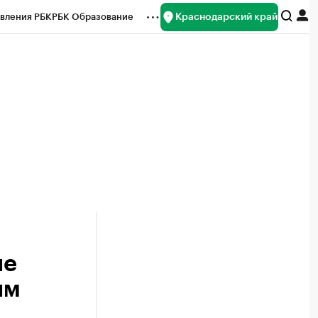
Краснодарский край
вления РБК
РБК Образование
редитные рейтинги
Франшизы
нсы
Рынок наличной валюты
ые
ым