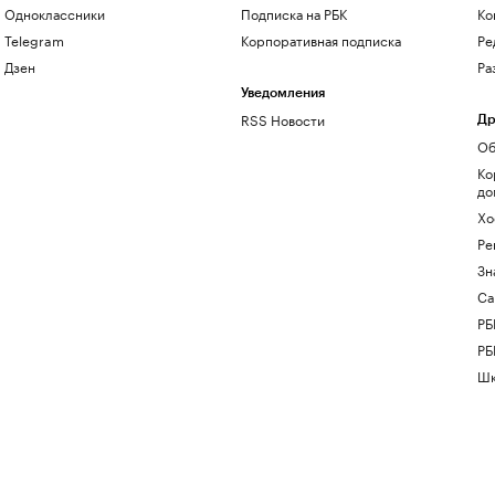
Одноклассники
Подписка на РБК
Ко
Telegram
Корпоративная подписка
Ре
Дзен
Ра
Уведомления
RSS Новости
Др
Об
Ко
до
Хо
Ре
Зн
Са
РБ
РБ
Шк