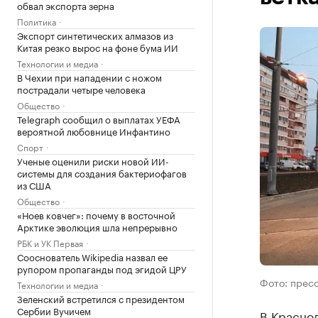
обвал экспорта зерна
Политика
Экспорт синтетических алмазов из
Китая резко вырос на фоне бума ИИ
Технологии и медиа
В Чехии при нападении с ножом
пострадали четыре человека
Общество
Telegraph сообщил о выплатах УЕФА
вероятной любовнице Инфантино
Спорт
Ученые оценили риски новой ИИ-
системы для создания бактериофагов
из США
Общество
«Ноев ковчег»: почему в восточной
Арктике эволюция шла непрерывно
РБК и УК Первая
Сооснователь Wikipedia назвал ее
рупором пропаганды под эгидой ЦРУ
Фото: прес
Технологии и медиа
Зеленский встретился с президентом
Сербии Вучичем
В Красно