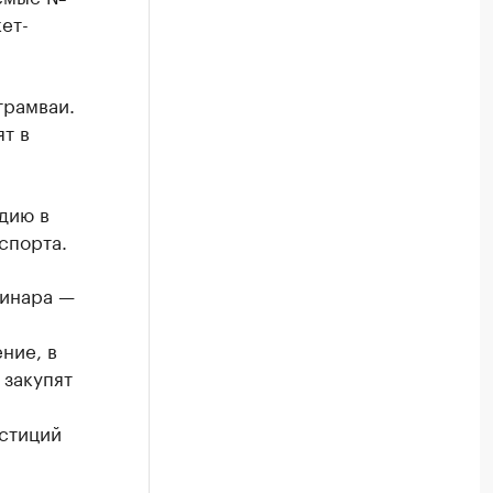
ет-
трамваи.
т в
дию в
спорта.
Синара —
ние, в
 закупят
естиций