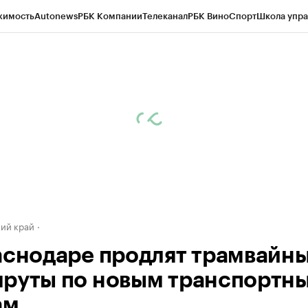
жимость
Autonews
РБК Компании
Телеканал
РБК Вино
Спорт
Школа упра
д
Стиль
Крипто
РБК Бизнес-среда
Дискуссионный клуб
Исследования
К
а контрагентов
Политика
Экономика
Бизнес
Технологии и медиа
Фина
ий край
аснодаре продлят трамвайн
руты по новым транспортн
ам