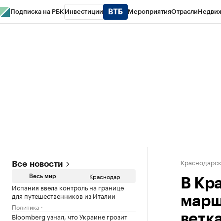
Подписка на РБК
Инвестиции
Мероприятия
Отрасли
Недви
РБК Курсы
РБК Life
Тренды
Визионеры
Национальные проекты
Горо
Газета
Спецпроекты СПб
Конференции СПб
Спецпроекты
Проверк
Краснодарск
Все новости
Краснодар
Весь мир
В Кр
Испания ввела контроль на границе
для путешественников из Италии
марш
Политика
Bloomberg узнал, что Украине грозит
ветк