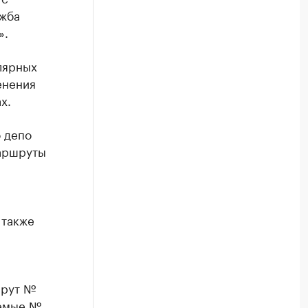
ужба
».
лярных
енения
х.
о депо
маршруты
 также
шрут №
аемые №