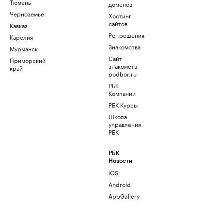
Тюмень
доменов
Черноземье
Хостинг
сайтов
Кавказ
Рег.решения
Карелия
Знакомства
Мурманск
Сайт
Приморский
знакомств
край
podbor.ru
РБК
Компании
РБК Курсы
Школа
управления
РБК
РБК
Новости
iOS
Android
AppGallery