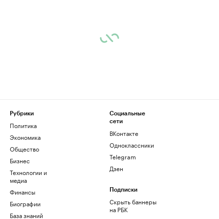
Рубрики
Социальные
сети
Политика
ВКонтакте
Экономика
Одноклассники
Общество
Telegram
Бизнес
Дзен
Технологии и
медиа
Финансы
Подписки
Скрыть баннеры
Биографии
на РБК
База знаний