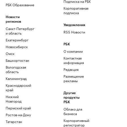
Подписка на РБК
РБК Образование
Корпоративная
подписка
Новости
регионов
Уведомления
Санкт-Петербург
RSS Новости
и область
Екатеринбург
РБК
Новосибирск
О компании
Омск
Контактная
Башкортостан
информация
Вологодская
Редакция
область
Размещение
Калининград
рекламы
Краснодарский
край
Другие
Нижний
продукты
Новгород
РБК
Пермский край
Облако для
бизнеса
Ростов-на-Дону
Корпоративный
Татарстан
регистратор