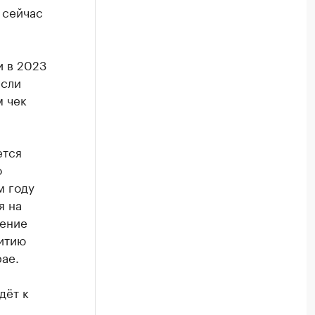
 сейчас
и в 2023
если
м чек
ется
о
м году
я на
нение
итию
ае.
дёт к