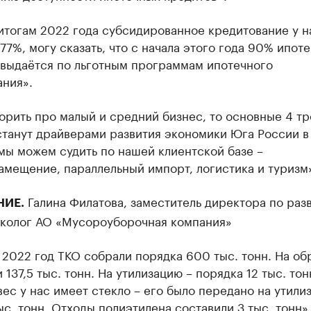
итогам 2022 года субсидированное кредитование у н
77%, могу сказать, что с начала этого года 90% ипот
 выдаётся по льготным программам ипотечного
ания».
орить про малый и средний бизнес, то основные 4 тр
станут драйверами развития экономики Юга России в
 мы можем судить по нашей клиентской базе –
мещение, параллельный импорт, логистика и туризм
Галина Филатова, заместитель директора по раз
НИЕ.
эколог АО «Мусороуборочная компания»
 2022 год ТКО собрали порядка 600 тыс. тонн. На об
 137,5 тыс. тонн. На утилизацию – порядка 12 тыс. тон
ес у нас имеет стекло – его было передано на утили
ыс. тонн. Отходы полиэтилена составили 3 тыс. тонн»