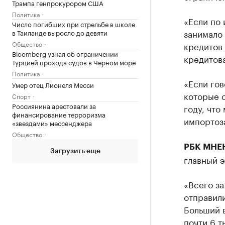
Трампа генпрокурором США
Политика
«Если по 
Число погибших при стрельбе в школе
занимало 
в Таиланде выросло до девяти
Общество
кредитов
Bloomberg узнал об ограничении
кредитов
Турцией прохода судов в Черном море
Политика
«Если гов
Умер отец Лионеля Месси
которые 
Спорт
Россиянина арестовали за
году, что
финансирование терроризма
импортоза
«звездами» мессенджера
Общество
РБК МНЕ
Загрузить еще
главный 
«Всего за
отправили
Больший в
почти 6 т