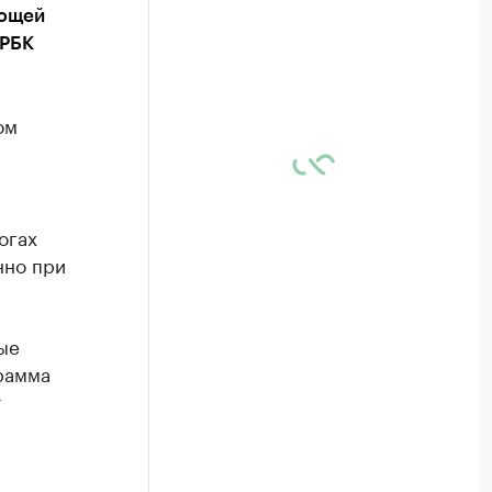
яющей
 РБК
ом
огах
нно при
ые
рамма
т