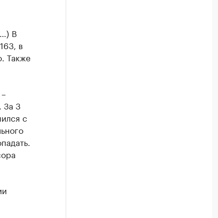
…) В
163, в
. Также
 –
 За 3
шился с
льного
падать.
сора
ии