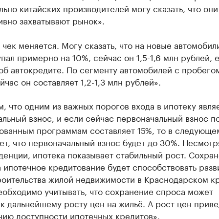
ьно китайских производителей могу сказать, что они
ивно захватывают рынок».
чек меняется. Могу сказать, что на новые автомобил
упал примерно на 10%, сейчас он 1,5-1,6 млн рублей, 
об автокредите. По сегменту автомобилей с пробего
йчас он составляет 1,2-1,3 млн рублей».
, что одним из важных порогов входа в ипотеку явля
льный взнос, и если сейчас первоначальный взнос п
ованным программам составляет 15%, то в следующе
ет, что первоначальный взнос будет до 30%. Несмотр
денции, ипотека показывает стабильный рост. Сохра
 ипотечное кредитование будет способствовать разв
роительства жилой недвижимости в Краснодарском кр
еобходимо учитывать, что сохранение спроса может
к дальнейшему росту цен на жильё. А рост цен приве
нию доступности ипотечных кредитов».