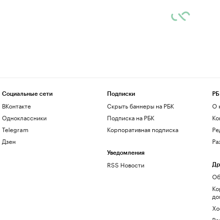
Социальные сети
Подписки
РБ
ВКонтакте
Скрыть баннеры на РБК
О 
Одноклассники
Подписка на РБК
Ко
Telegram
Корпоративная подписка
Ре
Дзен
Ра
Уведомления
RSS Новости
Др
Об
Ко
до
Хо
Ре