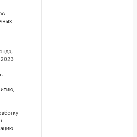
ас
ечных
енда,
 2023
».
витию,
работку
н.
зацию