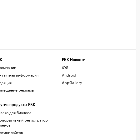
К
РБК Новости
компании
iOS
нтактная информация
Android
дакция
AppGallery
змещение рекламы
угие продукты РБК
лако для бизнеса
рпоративный регистратор
менов
стинг сайтов
г.решения