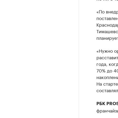
«По внед
поставлен
Краснодар
Тимашевск
планируе
«Нужно о
расставит
года, ког
70% до 40
накоплени
На старте
составлял
РБК PROS
франчайз