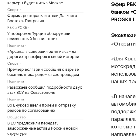
карьеры будет жить в Москве
Эфир РБК
Спорт
банком «
Фермы, рестораны и отели Дальнего
Востока. Гастрогид
PROSKILL
РБК и РСХБ
У побережья Турции обнаружили
Эксклюзи
неизвестный беспилотник
«Открыти
Политика
«Арсенал» совершил один из самых
дорогих трансферов в своей истории
«Для Крас
Спорт
мотокреди
Премьер Болгарии сообщил о взрыве
использов
беспилотника рядом с газопроводом
наших про
Политика
Развожаев сообщил подробности двух
атак ВСУ на Севастополь
«В начале
Политика
автомоби
Во Внуково ввели прием и отправку
рейсов по согласованию
поддержк
Общество
параллель
В ЕС предложили передать
которые н
замороженные активы России новой
направлен
структуре