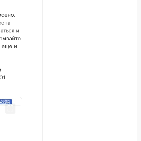
роено.
оена
аться и
крывайте
 еще и
в
01