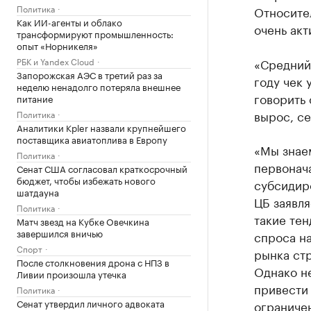
Политика
Относител
Как ИИ-агенты и облако
очень акт
трансформируют промышленность:
опыт «Норникеля»
РБК и Yandex Cloud
«Средний 
Запорожская АЭС в третий раз за
году чек 
неделю ненадолго потеряла внешнее
говорить 
питание
вырос, се
Политика
Аналитики Kpler назвали крупнейшего
поставщика авиатоплива в Европу
«Мы знаем
Политика
первонача
Сенат США согласовал краткосрочный
бюджет, чтобы избежать нового
субсидир
шатдауна
ЦБ заявля
Политика
такие тен
Матч звезд на Кубке Овечкина
завершился вничью
спроса на
Спорт
рынка ст
После столкновения дрона с НПЗ в
Однако н
Ливии произошла утечка
привести 
Политика
Сенат утвердил личного адвоката
ограниче