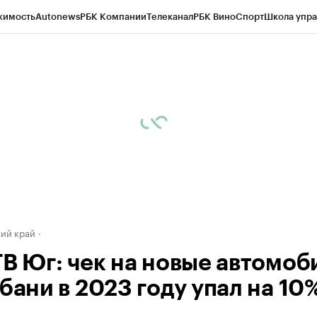
жимость
Autonews
РБК Компании
Телеканал
РБК Вино
Спорт
Школа упра
д
Стиль
Крипто
РБК Бизнес-среда
Дискуссионный клуб
Исследования
К
а контрагентов
Политика
Экономика
Бизнес
Технологии и медиа
Фина
ий край
ТВ Юг: чек на новые автомоб
бани в 2023 году упал на 10