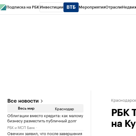
Подписка на РБК
Инвестиции
Мероприятия
Отрасли
Недви
РБК Курсы
РБК Life
Тренды
Визионеры
Национальные проекты
Горо
Газета
Спецпроекты СПб
Конференции СПб
Спецпроекты
Проверк
Краснодарск
Все новости
Краснодар
Весь мир
РБК 
Облигации вместо кредита: как малому
бизнесу разместить публичный долг
на Ку
РБК и МСП Банк
Овечкин заявил, что после завершения