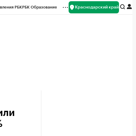
Краснодарский край
вления РБК
РБК Образование
редитные рейтинги
Франшизы
нсы
Рынок наличной валюты
или
%