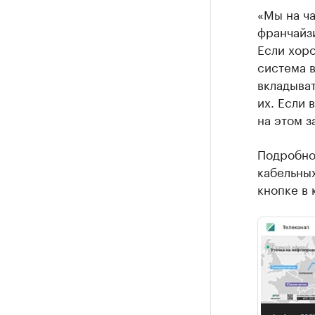
«Мы на ч
франчайзи
Если хор
система в
вкладыват
их. Если 
на этом з
Подробнос
кабельных
кнопке в