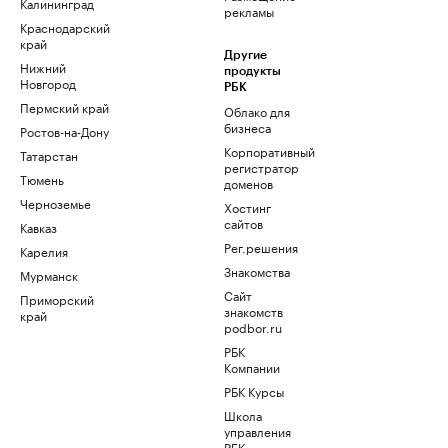
Калининград
рекламы
Краснодарский
край
Другие
Нижний
продукты
Новгород
РБК
Пермский край
Облако для
бизнеса
Ростов-на-Дону
Корпоративный
Татарстан
регистратор
Тюмень
доменов
Черноземье
Хостинг
сайтов
Кавказ
Рег.решения
Карелия
Знакомства
Мурманск
Сайт
Приморский
знакомств
край
podbor.ru
РБК
Компании
РБК Курсы
Школа
управления
РБК