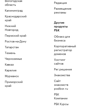
Вологодская
Редакция
область
Размещение
Калининград
рекламы
Краснодарский
край
Другие
Нижний
продукты
Новгород
РБК
Пермский край
Облако для
бизнеса
Ростов-на-Дону
Корпоративный
Татарстан
регистратор
Тюмень
доменов
Черноземье
Хостинг
сайтов
Кавказ
Рег.решения
Карелия
Знакомства
Мурманск
Сайт
Приморский
знакомств
край
podbor.ru
РБК
Компании
РБК Курсы