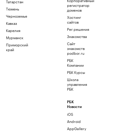
Корпоративный
Татарстан
регистратор
Тюмень
доменов
Черноземье
Хостинг
сайтов
Кавказ
Рег.решения
Карелия
Знакомства
Мурманск
Сайт
Приморский
знакомств
край
podbor.ru
РБК
Компании
РБК Курсы
Школа
управления
РБК
РБК
Новости
iOS
Android
AppGallery