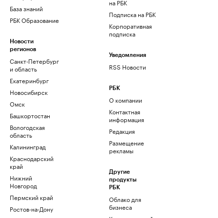
на РБК
База знаний
Подписка на РБК
РБК Образование
Корпоративная
подписка
Новости
регионов
Уведомления
Санкт-Петербург
RSS Новости
и область
Екатеринбург
РБК
Новосибирск
О компании
Омск
Контактная
Башкортостан
информация
Вологодская
Редакция
область
Размещение
Калининград
рекламы
Краснодарский
край
Другие
Нижний
продукты
Новгород
РБК
Пермский край
Облако для
бизнеса
Ростов-на-Дону