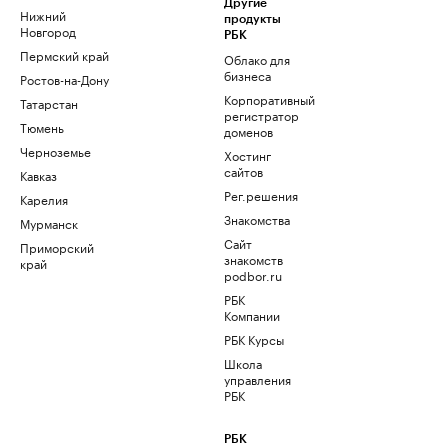
Другие
Нижний
продукты
Новгород
РБК
Пермский край
Облако для
бизнеса
Ростов-на-Дону
Корпоративный
Татарстан
регистратор
Тюмень
доменов
Черноземье
Хостинг
сайтов
Кавказ
Рег.решения
Карелия
Знакомства
Мурманск
Сайт
Приморский
знакомств
край
podbor.ru
РБК
Компании
РБК Курсы
Школа
управления
РБК
РБК