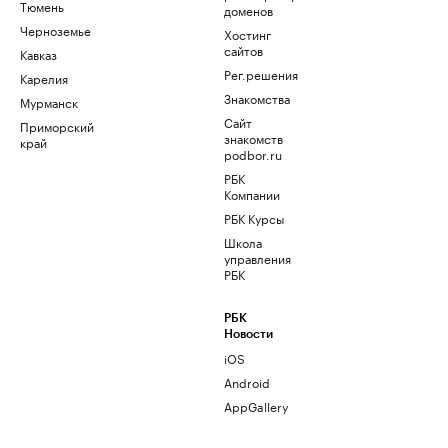
Тюмень
доменов
Черноземье
Хостинг
сайтов
Кавказ
Рег.решения
Карелия
Знакомства
Мурманск
Сайт
Приморский
знакомств
край
podbor.ru
РБК
Компании
РБК Курсы
Школа
управления
РБК
РБК
Новости
iOS
Android
AppGallery