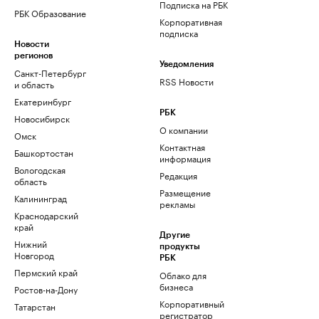
Подписка на РБК
РБК Образование
Корпоративная
подписка
Новости
регионов
Уведомления
Санкт-Петербург
RSS Новости
и область
Екатеринбург
РБК
Новосибирск
О компании
Омск
Контактная
Башкортостан
информация
Вологодская
Редакция
область
Размещение
Калининград
рекламы
Краснодарский
край
Другие
Нижний
продукты
Новгород
РБК
Пермский край
Облако для
бизнеса
Ростов-на-Дону
Корпоративный
Татарстан
регистратор