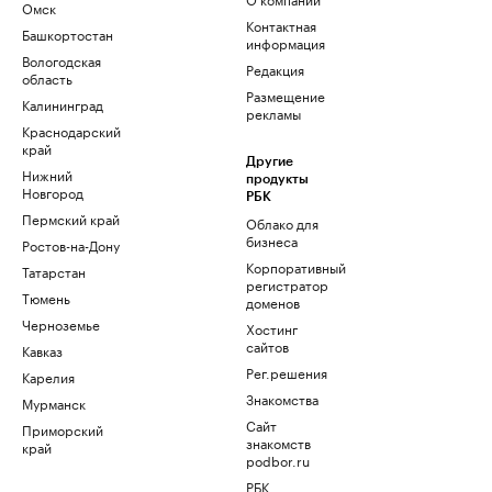
Омск
Контактная
Башкортостан
информация
Вологодская
Редакция
область
Размещение
Калининград
рекламы
Краснодарский
край
Другие
Нижний
продукты
Новгород
РБК
Пермский край
Облако для
бизнеса
Ростов-на-Дону
Корпоративный
Татарстан
регистратор
Тюмень
доменов
Черноземье
Хостинг
сайтов
Кавказ
Рег.решения
Карелия
Знакомства
Мурманск
Сайт
Приморский
знакомств
край
podbor.ru
РБК