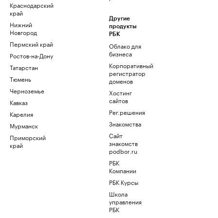
Краснодарский
край
Другие
Нижний
продукты
Новгород
РБК
Пермский край
Облако для
бизнеса
Ростов-на-Дону
Корпоративный
Татарстан
регистратор
Тюмень
доменов
Черноземье
Хостинг
сайтов
Кавказ
Рег.решения
Карелия
Знакомства
Мурманск
Сайт
Приморский
знакомств
край
podbor.ru
РБК
Компании
РБК Курсы
Школа
управления
РБК