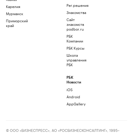
Рег.решения
Карелия
Знакомства
Мурманск
Сайт
Приморский
знакомств
край
podbor.ru
РБК
Компании
РБК Курсы
Школа
управления
РБК
РБК
Новости
iOS
Android
AppGallery
© ООО «БИЗНЕСПРЕСС», АО «РОСБИЗНЕСКОНСАЛТИНГ», 1995–