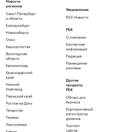
Новости
регионов
Уведомления
Санкт-Петербург
RSS Новости
и область
Екатеринбург
РБК
Новосибирск
О компании
Омск
Контактная
Башкортостан
информация
Вологодская
Редакция
область
Размещение
Калининград
рекламы
Краснодарский
край
Другие
Нижний
продукты
Новгород
РБК
Пермский край
Облако для
бизнеса
Ростов-на-Дону
Корпоративный
Татарстан
регистратор
Тюмень
доменов
Черноземье
Хостинг
сайтов
Кавказ