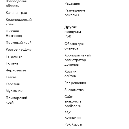
Вологодская
Редакция
область
Размещение
Калининград
рекламы
Краснодарский
край
Другие
Нижний
продукты
Новгород
РБК
Пермский край
Облако для
бизнеса
Ростов-на-Дону
Корпоративный
Татарстан
регистратор
Тюмень
доменов
Черноземье
Хостинг
сайтов
Кавказ
Рег.решения
Карелия
Знакомства
Мурманск
Сайт
Приморский
знакомств
край
podbor.ru
РБК
Компании
РБК Курсы