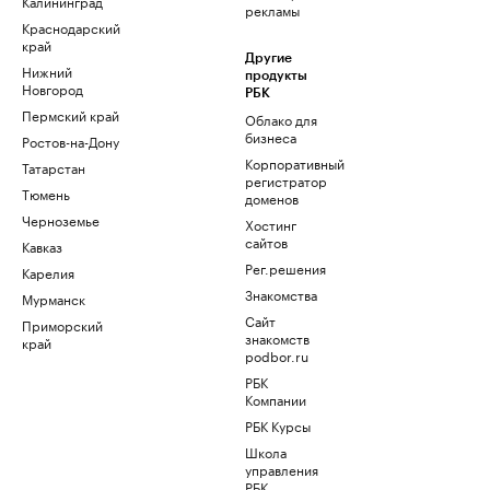
Калининград
рекламы
Краснодарский
край
Другие
Нижний
продукты
Новгород
РБК
Пермский край
Облако для
бизнеса
Ростов-на-Дону
Корпоративный
Татарстан
регистратор
Тюмень
доменов
Черноземье
Хостинг
сайтов
Кавказ
Рег.решения
Карелия
Знакомства
Мурманск
Сайт
Приморский
знакомств
край
podbor.ru
РБК
Компании
РБК Курсы
Школа
управления
РБК