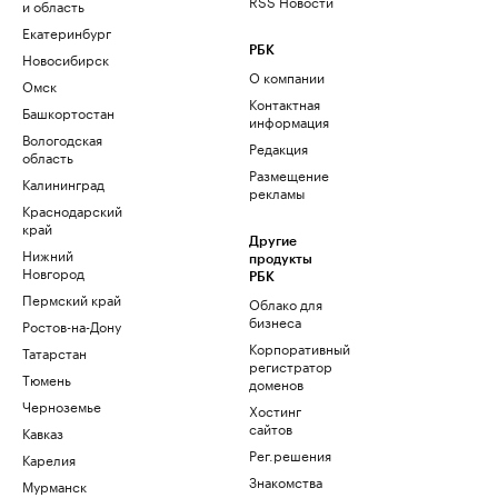
RSS Новости
и область
Екатеринбург
РБК
Новосибирск
О компании
Омск
Контактная
Башкортостан
информация
Вологодская
Редакция
область
Размещение
Калининград
рекламы
Краснодарский
край
Другие
Нижний
продукты
Новгород
РБК
Пермский край
Облако для
бизнеса
Ростов-на-Дону
Корпоративный
Татарстан
регистратор
Тюмень
доменов
Черноземье
Хостинг
сайтов
Кавказ
Рег.решения
Карелия
Знакомства
Мурманск