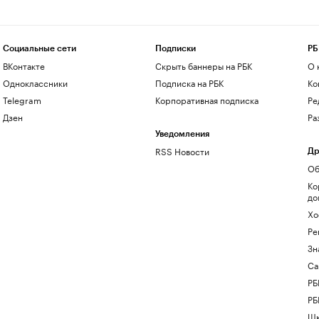
Социальные сети
Подписки
РБ
ВКонтакте
Скрыть баннеры на РБК
О 
Одноклассники
Подписка на РБК
Ко
Telegram
Корпоративная подписка
Ре
Дзен
Ра
Уведомления
RSS Новости
Др
Об
Ко
до
Хо
Ре
Зн
Са
РБ
РБ
Шк