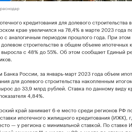
Краснодар
течного кредитования для долевого строительства в
ском крае увеличился на 78,4% в марте 2023 года п
ю с аналогичным периодом прошлого года. При этом
в долевом строительстве в общем объеме ипотечных 
и выросла с 48% до 55%. Об этом сообщает Единый р
иков.
 Банка России, за январь-март 2023 года объем ипо
ния для долевого строительства накопленным итогом
ырос до 33,9 млрд рублей. Ставка по данному виду к
показателя 4,84%.
рский край занимает 6-е место среди регионов РФ п
ставки ипотечного жилищного кредитования (ИЖК), г
сто — у региона с минимальной ставкой. По ставке 
 край занимает 11-е место, и 20-е место по ставке по