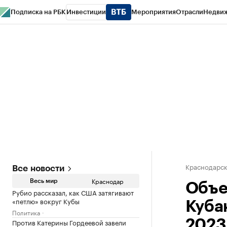
Подписка на РБК
Инвестиции
Мероприятия
Отрасли
Недви
РБК Курсы
РБК Life
Тренды
Визионеры
Национальные проекты
Горо
Газета
Спецпроекты СПб
Конференции СПб
Спецпроекты
Проверк
Краснодарск
Все новости
Краснодар
Весь мир
Объе
Рубио рассказал, как США затягивают
«петлю» вокруг Кубы
Кубан
Политика
Против Катерины Гордеевой завели
2023