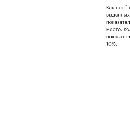
Как сообщ
выданных
показател
место. Ко
показате
10%.