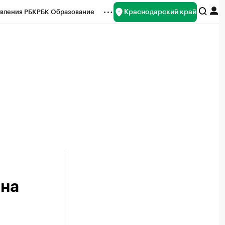
Краснодарский край
вления РБК
РБК Образование
редитные рейтинги
Франшизы
нсы
Рынок наличной валюты
 на