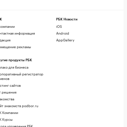
К
РБК Новости
компании
iOS
нтактная информация
Android
дакция
AppGallery
змещение рекламы
угие продукты РБК
лако для бизнеса
рпоративный регистратор
менов
стинг сайтов
г.решения
акомства
йт знакомств podbor.ru
К Компании
К Курсы
ола управления РБК