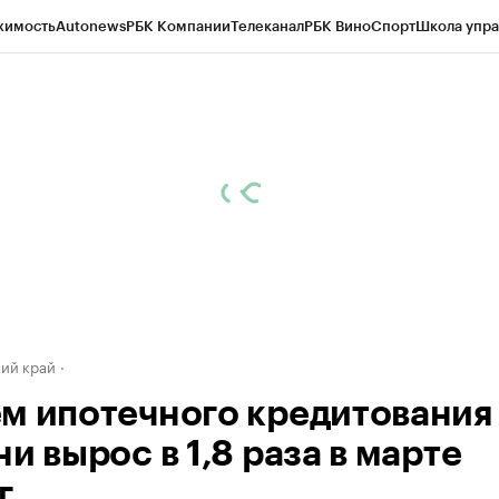
жимость
Autonews
РБК Компании
Телеканал
РБК Вино
Спорт
Школа упра
д
Стиль
Крипто
РБК Бизнес-среда
Дискуссионный клуб
Исследования
К
а контрагентов
Политика
Экономика
Бизнес
Технологии и медиа
Фина
ий край
м ипотечного кредитования
и вырос в 1,8 раза в марте
г.