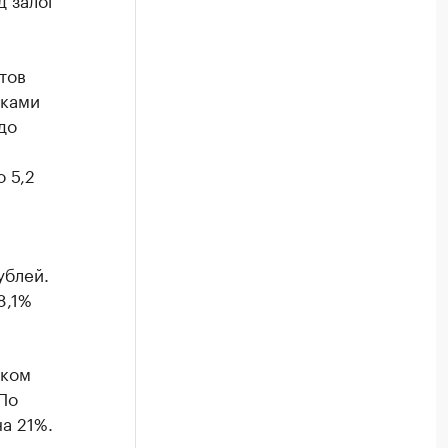
тов
вками
до
 5,2
ублей.
8,1%
ском
По
а 21%.