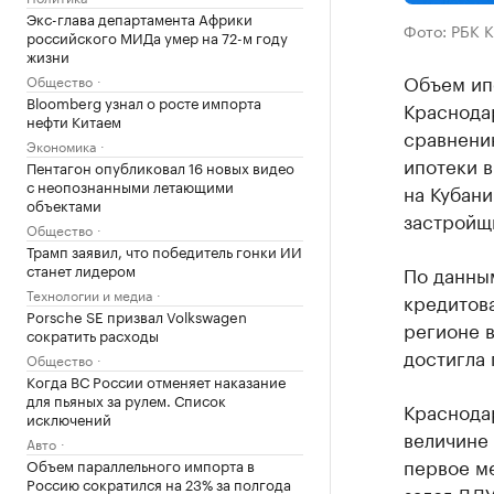
Экс-глава департамента Африки
Фото: РБК 
российского МИДа умер на 72-м году
жизни
Объем ипо
Общество
Bloomberg узнал о росте импорта
Краснодар
нефти Китаем
сравнени
Экономика
ипотеки 
Пентагон опубликовал 16 новых видео
с неопознанными летающими
на Кубан
объектами
застройщ
Общество
Трамп заявил, что победитель гонки ИИ
станет лидером
По данным
Технологии и медиа
кредитова
Porsche SE призвал Volkswagen
регионе в
сократить расходы
достигла 
Общество
Когда ВС России отменяет наказание
для пьяных за рулем. Список
Краснода
исключений
величине 
Авто
первое ме
Объем параллельного импорта в
Россию сократился на 23% за полгода
залог ДДУ