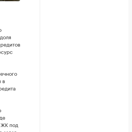
о
 доля
кредитов
есурс
течного
 в
редита
о
де
ИЖК под
д залог