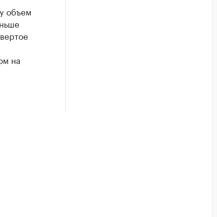
ду объем
еньше
твертое
ом на