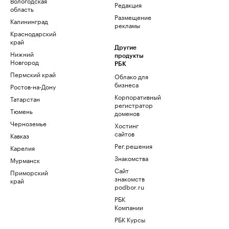
Вологодская
Редакция
область
Размещение
Калининград
рекламы
Краснодарский
край
Другие
Нижний
продукты
Новгород
РБК
Пермский край
Облако для
бизнеса
Ростов-на-Дону
Корпоративный
Татарстан
регистратор
Тюмень
доменов
Черноземье
Хостинг
сайтов
Кавказ
Рег.решения
Карелия
Знакомства
Мурманск
Сайт
Приморский
знакомств
край
podbor.ru
РБК
Компании
РБК Курсы