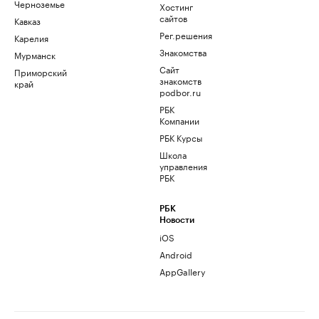
Черноземье
Хостинг
сайтов
Кавказ
Рег.решения
Карелия
Знакомства
Мурманск
Сайт
Приморский
знакомств
край
podbor.ru
РБК
Компании
РБК Курсы
Школа
управления
РБК
РБК
Новости
iOS
Android
AppGallery