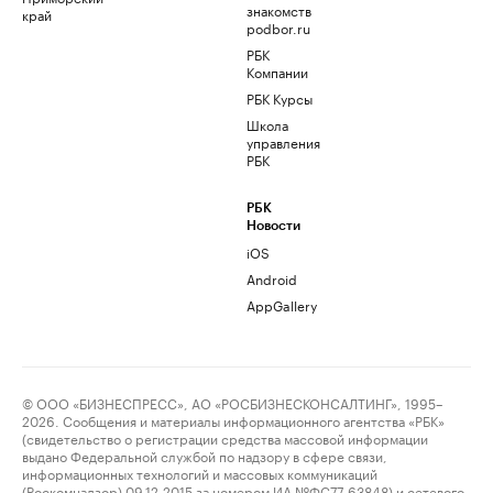
знакомств
край
podbor.ru
РБК
Компании
РБК Курсы
Школа
управления
РБК
РБК
Новости
iOS
Android
AppGallery
© ООО «БИЗНЕСПРЕСС», АО «РОСБИЗНЕСКОНСАЛТИНГ», 1995–
2026. Сообщения и материалы информационного агентства «РБК»
(свидетельство о регистрации средства массовой информации
выдано Федеральной службой по надзору в сфере связи,
информационных технологий и массовых коммуникаций
(Роскомнадзор) 09.12.2015 за номером ИА №ФС77-63848) и сетевого