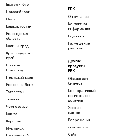
Екатеринбург
РБК
Новосибирск
О компании
Омск
Контактная
Башкортостан
информация
Вологодская
Редакция
область
Размещение
Калининград
рекламы
Краснодарский
край
Другие
Нижний
продукты
Новгород
РБК
Пермский край
Облако для
бизнеса
Ростов-на-Дону
Корпоративный
Татарстан
регистратор
Тюмень
доменов
Черноземье
Хостинг
сайтов
Кавказ
Рег.решения
Карелия
Знакомства
Мурманск
Сайт
Приморский