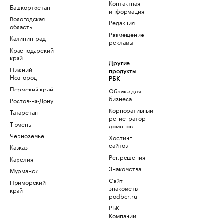
Контактная
Башкортостан
информация
Вологодская
Редакция
область
Размещение
Калининград
рекламы
Краснодарский
край
Другие
Нижний
продукты
Новгород
РБК
Пермский край
Облако для
бизнеса
Ростов-на-Дону
Корпоративный
Татарстан
регистратор
Тюмень
доменов
Черноземье
Хостинг
сайтов
Кавказ
Рег.решения
Карелия
Знакомства
Мурманск
Сайт
Приморский
знакомств
край
podbor.ru
РБК
Компании