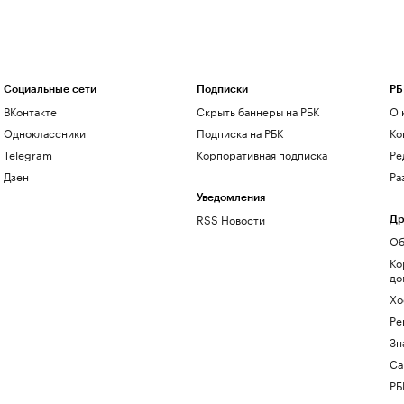
Социальные сети
Подписки
РБ
ВКонтакте
Скрыть баннеры на РБК
О 
Одноклассники
Подписка на РБК
Ко
Telegram
Корпоративная подписка
Ре
Дзен
Ра
Уведомления
RSS Новости
Др
Об
Ко
до
Хо
Ре
Зн
Са
РБ