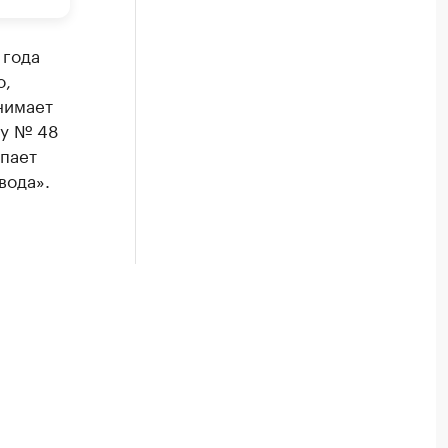
 года
о,
нимает
гу № 48
пает
вода».