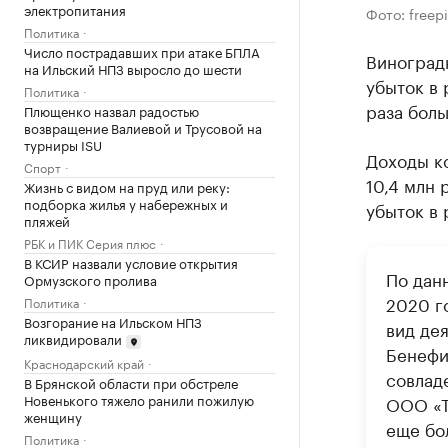
электропитания
Фото: freep
Политика
Число пострадавших при атаке БПЛА
Виноград
на Ильский НПЗ выросло до шести
убыток в 
Политика
раза боль
Плющенко назвал радостью
возвращение Валиевой и Трусовой на
турниры ISU
Доходы ко
Спорт
10,4 млн 
Жизнь с видом на пруд или реку:
подборка жилья у набережных и
убыток в 
пляжей
РБК и ПИК Серия плюс
В КСИР назвали условие открытия
По дан
Ормузского пролива
2020 г
Политика
Возгорание на Ильском НПЗ
вид де
ликвидировали
Бенефи
Краснодарский край
совлад
В Брянской области при обстреле
Новенького тяжело ранили пожилую
ООО «Т
женщину
еще бо
Политика