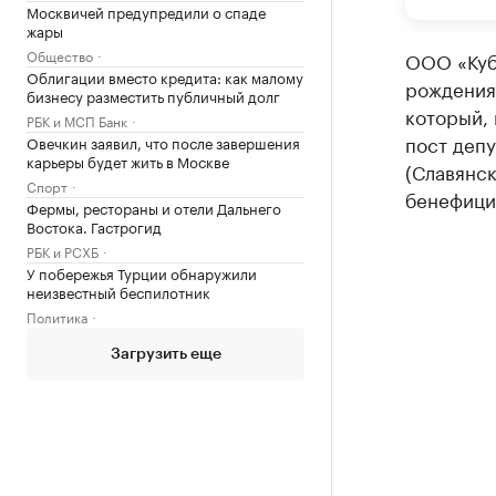
Москвичей предупредили о спаде
жары
Общество
ООО «Куб
Облигации вместо кредита: как малому
рождения
бизнесу разместить публичный долг
который, 
РБК и МСП Банк
пост деп
Овечкин заявил, что после завершения
карьеры будет жить в Москве
(Славянс
Спорт
бенефици
Фермы, рестораны и отели Дальнего
Востока. Гастрогид
РБК и РСХБ
У побережья Турции обнаружили
неизвестный беспилотник
Политика
Загрузить еще