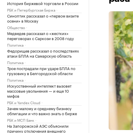
История биржевой торговли в России
РБК и Петербургская Биржа
Синоптик рассказал о «первом визите
осени» в Москву
Общество
Медведев рассказал о «жестких»
переговорах с Саркози в 2008 году
Политика
Федорищев рассказал о последствиях
атаки БПЛА на Самарскую область
Политика
Трое пострадали при ударе БПЛА по
грузовику в Белгородской области
Политика
Искусственный интеллект вызовет
массовые увольнения — и еще 10
мифов
РБК и Yandex Cloud
Зачем малому и среднему бизнесу
облигации и что важно знать о бирже
РБК и МСП Банк
На Запорожской АЭС объяснили
причину отключения внешнего