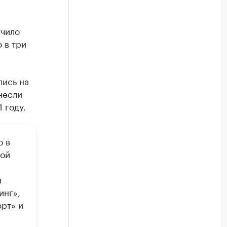
учило
 в три
лись на
несли
 году.
о в
ной
я
инг»,
рт» и