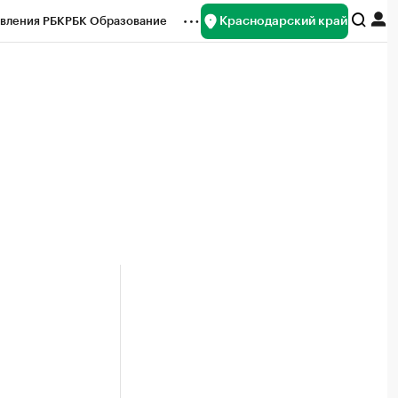
Краснодарский край
вления РБК
РБК Образование
редитные рейтинги
Франшизы
нсы
Рынок наличной валюты