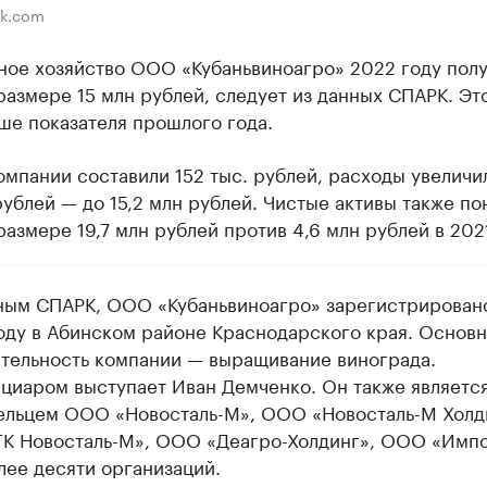
ik.com
ное хозяйство ООО «Кубаньвиноагро» 2022 году пол
размере 15 млн рублей, следует из данных СПАРК. Это
ше показателя прошлого года.
мпании составили 152 тыс. рублей, расходы увеличи
рублей — до 15,2 млн рублей. Чистые активы также по
размере 19,7 млн рублей против 4,6 млн рублей в 2021
ным СПАРК, ООО «Кубаньвиноагро» зарегистрирован
оду в Абинском районе Краснодарского края. Основ
ятельность компании — выращивание винограда.
циаром выступает Иван Демченко. Он также являетс
ельцем ООО «Новосталь-М», ООО «Новосталь-М Холд
К Новосталь-М», ООО «Деагро-Холдинг», ООО «Импо
лее десяти организаций.