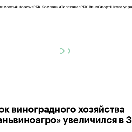
жимость
Autonews
РБК Компании
Телеканал
РБК Вино
Спорт
Школа упра
д
Стиль
Крипто
РБК Бизнес-среда
Дискуссионный клуб
Исследования
К
а контрагентов
Политика
Экономика
Бизнес
Технологии и медиа
Фина
ок виноградного хозяйства
аньвиноагро» увеличился в 3