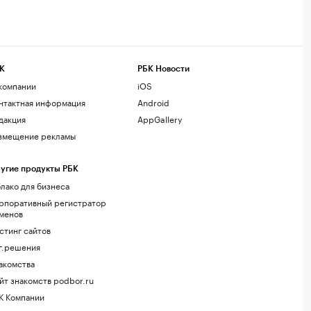
К
РБК Новости
компании
iOS
нтактная информация
Android
дакция
AppGallery
змещение рекламы
угие продукты РБК
лако для бизнеса
рпоративный регистратор
менов
стинг сайтов
г.решения
акомства
йт знакомств podbor.ru
К Компании