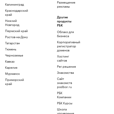
Размещение
Калининград
рекламы
Краснодарский
край
Другие
Нижний
продукты
Новгород
РБК
Пермский край
Облако для
бизнеса
Ростов-на-Дону
Корпоративный
Татарстан
регистратор
Тюмень
доменов
Черноземье
Хостинг
сайтов
Кавказ
Рег.решения
Карелия
Знакомства
Мурманск
Сайт
Приморский
знакомств
край
podbor.ru
РБК
Компании
РБК Курсы
Школа
управления