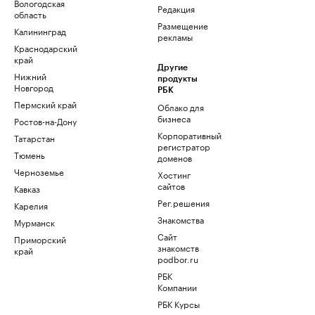
Вологодская
Редакция
область
Размещение
Калининград
рекламы
Краснодарский
край
Другие
Нижний
продукты
Новгород
РБК
Пермский край
Облако для
бизнеса
Ростов-на-Дону
Корпоративный
Татарстан
регистратор
Тюмень
доменов
Черноземье
Хостинг
сайтов
Кавказ
Рег.решения
Карелия
Знакомства
Мурманск
Сайт
Приморский
знакомств
край
podbor.ru
РБК
Компании
РБК Курсы