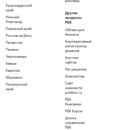
рекламы
Краснодарский
край
Другие
Нижний
продукты
Новгород
РБК
Пермский край
Облако для
бизнеса
Ростов-на-Дону
Корпоративный
Татарстан
регистратор
Тюмень
доменов
Черноземье
Хостинг
сайтов
Кавказ
Рег.решения
Карелия
Знакомства
Мурманск
Сайт
Приморский
знакомств
край
podbor.ru
РБК
Компании
РБК Курсы
Школа
управления
РБК