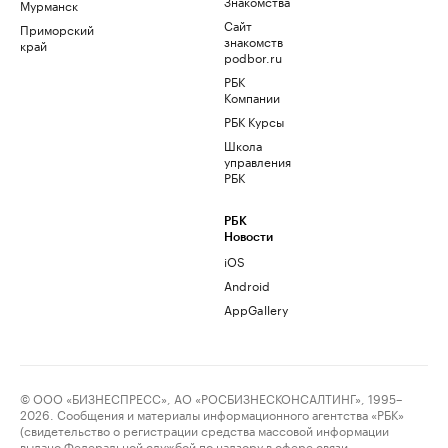
Знакомства
Мурманск
Сайт
Приморский
знакомств
край
podbor.ru
РБК
Компании
РБК Курсы
Школа
управления
РБК
РБК
Новости
iOS
Android
AppGallery
© ООО «БИЗНЕСПРЕСС», АО «РОСБИЗНЕСКОНСАЛТИНГ», 1995–
2026. Сообщения и материалы информационного агентства «РБК»
(свидетельство о регистрации средства массовой информации
выдано Федеральной службой по надзору в сфере связи,