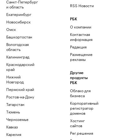
Санкт-Петербург
RSS Новости
и область
Екатеринбург
РБК
Новосибирск
О компании
Омск
Контактная
Башкортостан
информация
Вологодская
Редакция
область
Размещение
Калининград
рекламы
Краснодарский
край
Другие
Нижний
продукты
Новгород
РБК
Пермский край
Облако для
бизнеса
Ростов-на-Дону
Корпоративный
Татарстан
регистратор
Тюмень
доменов
Черноземье
Хостинг
сайтов
Кавказ
Рег.решения
Карелия