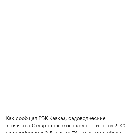
Как сообщал РБК Кавказ, садоводческие
хозяйства Ставропольского края по итогам 2022
года
собрали
с 3,5 тыс. га 74,1 тыс. тонн яблок,