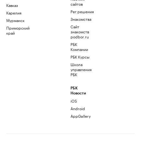
сайтов
Кавказ
Рег.решения
Карелия
Знакомства
Мурманск
Сайт
Приморский
знакомств
край
podbor.ru
РБК
Компании
РБК Курсы
Школа
управления
РБК
РБК
Новости
iOS
Android
AppGallery